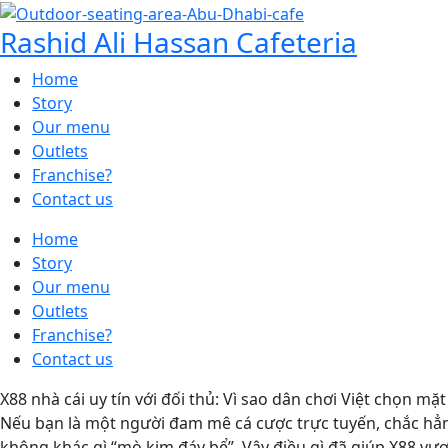
Rashid Ali Hassan Cafeteria
Home
Story
Our menu
Outlets
Franchise?
Contact us
Home
Story
Our menu
Outlets
Franchise?
Contact us
X88 nhà cái uy tín với đối thủ: Vì sao dân chơi Việt chọn mặ
Nếu bạn là một người đam mê cá cược trực tuyến, chắc hẳ
không khác gì “mò kim đáy bể”. Vậy điều gì đã giúp X88 vươ