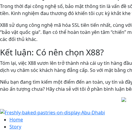
Trong thời đại công nghệ số, bảo mật thông tin là vấn đề s
tiền. Kinh nghiệm đau thương đó khiến tôi cực kỳ khắt khe 
X88 sử dụng công nghệ mã hóa SSL tiên tiến nhất, cùng với
“bảo vật quốc gia”. Bạn có thể hoàn toàn yên tâm “chiến” mà
các đối thủ khác.
Kết luận: Có nên chọn X88?
Tóm lại, việc X88 vươn lên trở thành nhà cái uy tín hàng 
dịch vụ chăm sóc khách hàng đẳng cấp. So với mặt bằng chun
Nếu bạn đang tìm kiếm một điểm đến an toàn, uy tín và đầy
nào ấn tượng chưa? Hãy chia sẻ với tôi ở phần bình luận bê
Home
Story