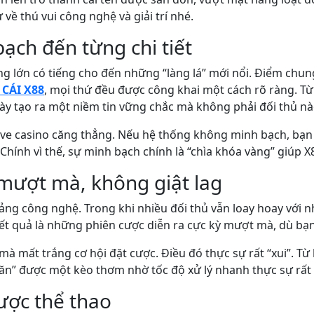
về thú vui công nghệ và giải trí nhé.
ạch đến từng chi tiết
ng lớn có tiếng cho đến những “làng lá” mới nổi. Điểm chung 
CÁI X88
, mọi thứ đều được công khai một cách rõ ràng. Từ 
này tạo ra một niềm tin vững chắc mà không phải đối thủ n
ve casino căng thẳng. Nếu hệ thống không minh bạch, bạn 
Chính vì thế, sự minh bạch chính là “chìa khóa vàng” giúp X
 mượt mà, không giật lag
tảng công nghệ. Trong khi nhiều đối thủ vẫn loay hoay với 
 quả là những phiên cược diễn ra cực kỳ mượt mà, dù bạn 
g mà mất trắng cơ hội đặt cược. Điều đó thực sự rất “xui”. T
c “ăn” được một kèo thơm nhờ tốc độ xử lý nhanh thực sự rất
ược thể thao