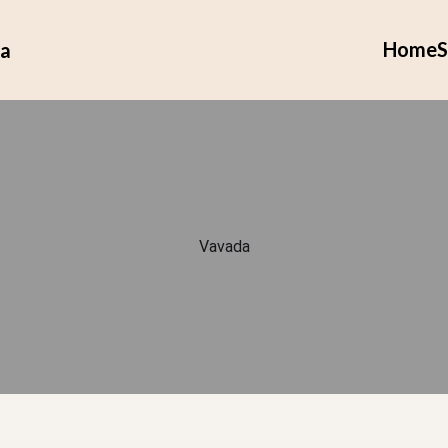
Home
S
ia
Vavada