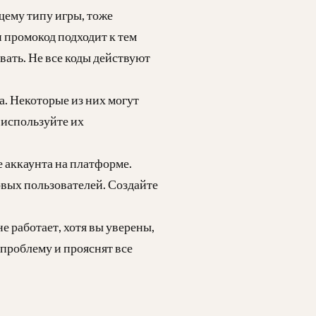
щему типу игры, тоже
 промокод подходит к тем
вать. Не все коды действуют
а. Некоторые из них могут
 используйте их
 аккаунта на платформе.
вых пользователей. Создайте
е работает, хотя вы уверены,
 проблему и прояснят все