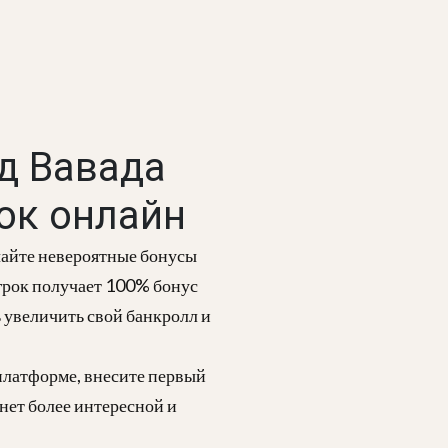
д Вавада
ок онлайн
чайте невероятные бонусы
грок получает 100% бонус
 увеличить свой банкролл и
 платформе, внесите первый
анет более интересной и