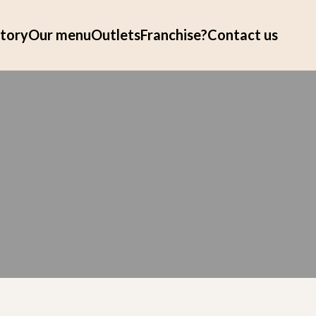
tory
Our menu
Outlets
Franchise?
Contact us