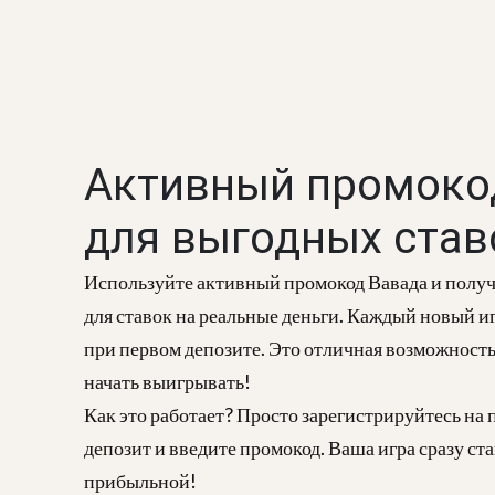
Активный промоко
для выгодных став
Используйте активный промокод Вавада и полу
для ставок на реальные деньги. Каждый новый и
при первом депозите. Это отличная возможность
начать выигрывать!
Как это работает? Просто зарегистрируйтесь на
депозит и введите промокод. Ваша игра сразу ст
прибыльной!