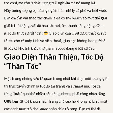
trò chơi, mà còn ở chất lượng trải nghiệm mà nó mang lại.
Hãy tưởng tượng bạn đang ngồi nhâm nhi ly cà phê và lướt web.
Bạn chỉ cần vài thao tác chạm là đã có thể bước vào một thế giới
giải trí sôi động, với đồ họa sắc nét, âm thanh sống động. Cảm
giác đó thực sự rất “đã”!
Giao diện của
U88
được thiết kế rất
tối ưu cho cả máy tính và điện thoại, giúp bạn không bao giờ bỏ
lỡ bất kỳ khoảnh khắc thư giãn nào, dù đang ở bất cứ đâu.
Giao Diện Thân Thiện, Tốc Độ
“Thần Tốc”
Một trong những yếu tố quan trọng nhất khi chọn một trang giải
trí trực tuyến chính là tốc độ tải trang và sự mượt mà. Tôi đã
từng “lướt” qua khá nhiều nền tảng, nhưng phải công nhận rằng
U88
làm rất tốt khoản này. Trang chủ của họ không hề bị rối mắt,
các danh mục trò chơi được phân chia rõ ràng. Bạn có thể dễ