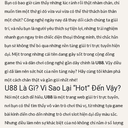
Bạn có bao giờ cảm thấy những lúc rảnh rỗi thật nhàm chán, chỉ
muốn tìm một thứ gì đó vừa vui vừa có thể thử thách bản thân
một chút? Công nghệ ngày nay đã thay đổi cách chúng ta giải
trí, và nếu bạn là người yêu thích sự tiện lợi, những trải nghiệm
nhanh gọn ngay trên chiếc điện thoại thông minh, thì chắc hẳn
bạn sẽ không thể bỏ qua những nền tảng giải trí trực tuyến hiện
đại. Một trong những cái tên đang gây sốt trong cộng đồng
game thủ và dân chơi công nghệ gần đây chính là
U88
. Vậy điều
gì đã làm nên sức hút của nền tảng này? Hãy cùng tôi khám phá
một cách chân thật và gần gũi nhất nhé!
U88 Là Gì? Vì Sao Lại “Hot” Đến Vậy?
Nói một cách dễ hiểu,
U88
là một trang web giải trí trực tuyến,
nơi bạn có thể tìm thấy vô vàn trò chơi thú vị, từ những tựa game
bài kinh điển cho đến những trò chơi slot hiện đại đầy màu sắc.
Nhưng điều làm nên sự khác biệt của nó không chỉ nằm ở số lượng