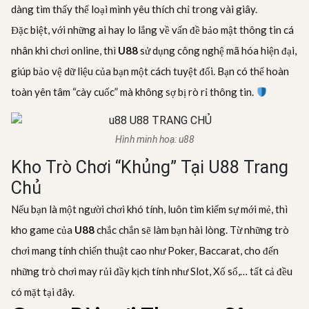
dàng tìm thấy thể loại mình yêu thích chỉ trong vài giây.
Đặc biệt, với những ai hay lo lắng về vấn đề bảo mật thông tin cá
nhân khi chơi online, thì
U88
sử dụng công nghệ mã hóa hiện đại,
giúp bảo vệ dữ liệu của bạn một cách tuyệt đối. Bạn có thể hoàn
toàn yên tâm “cày cuốc” mà không sợ bị rò rỉ thông tin.
Hình minh hoạ: u88
Kho Trò Chơi “Khủng” Tại U88 Trang
Chủ
Nếu bạn là một người chơi khó tính, luôn tìm kiếm sự mới mẻ, thì
kho game của
U88
chắc chắn sẽ làm bạn hài lòng. Từ những trò
chơi mang tính chiến thuật cao như Poker, Baccarat, cho đến
những trò chơi may rủi đầy kịch tính như Slot, Xổ số,… tất cả đều
có mặt tại đây.