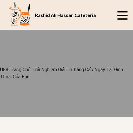
Rashid Ali Hassan Cafeteria
U88 Trang Chủ: Trải Nghiệm Giải Trí Đẳng Cấp Ngay Tại Điện
Thoại Của Bạn