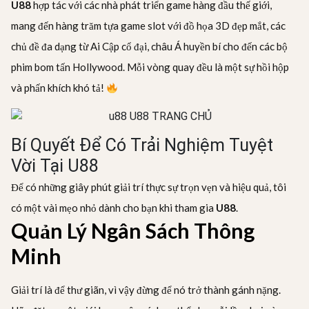
U88
hợp tác với các nhà phát triển game hàng đầu thế giới,
mang đến hàng trăm tựa game slot với đồ họa 3D đẹp mắt, các
chủ đề đa dạng từ Ai Cập cổ đại, châu Á huyền bí cho đến các bộ
phim bom tấn Hollywood. Mỗi vòng quay đều là một sự hồi hộp
và phấn khích khó tả!
Bí Quyết Để Có Trải Nghiệm Tuyệt
Vời Tại U88
Để có những giây phút giải trí thực sự trọn vẹn và hiệu quả, tôi
có một vài mẹo nhỏ dành cho bạn khi tham gia
U88
.
Quản Lý Ngân Sách Thông
Minh
Giải trí là để thư giãn, vì vậy đừng để nó trở thành gánh nặng.