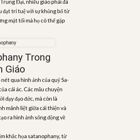
 Trung Đại, nhiều giáo phái đã
đạt trí tuệ với sự khủng bố từ
ững mặt tối mà họ có thể gặp
phany Trong
n Giáo
nét qua hình ảnh của quỷ Sa-
của cái ác. Các mẫu chuyện
i dạy đạo đức, mà còn là
 mãnh liệt giữa cái thiện và
tạo ra hình ảnh sống động về
ẩm khắc họa satanophany, từ