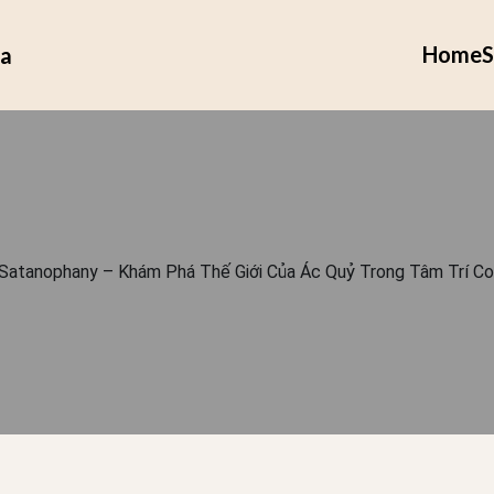
Home
S
ia
Satanophany – Khám Phá Thế Giới Của Ác Quỷ Trong Tâm Trí C