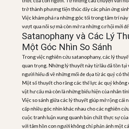
thức của con người. Từ những câu chuyện văn hóa 
trở thành phương tiện thúc đẩy các phản ứng sinh
Việc khám phá ra những góc tối trong tâm trí này
vượt qua nỗi sợ mà còn mở ra những cơ hội mới để
Satanophany và Các Lý Th
Một Góc Nhìn So Sánh
Trong việc nghiên cứu satanophany, các lý thuyết
quan trọng. Những lý thuyết này từ lâu đã tồn tại
người hiểu đi về những mối đe dọa từ ác quỷ có t
Một số thuyết cho rằng các thế lực ác quỷ không 
vật hư cấu mà còn là những biểu hiện của nhân tí
Việc so sánh giữa các lý thuyết giúp mở rộng cái
cấp nhiều góc nhìn khác nhau cho các nghiên cứu
cuộc tranh luận xung quanh bản chất thực sự của á
với tâm hồn con người không chỉ phản ánh một cá