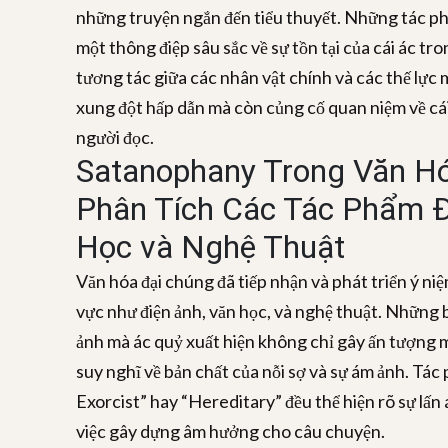
những truyện ngắn đến tiểu thuyết. Những tác ph
một thông điệp sâu sắc về sự tồn tại của cái ác tr
tương tác giữa các nhân vật chính và các thế lực
xung đột hấp dẫn mà còn củng cố quan niệm về cái 
người đọc.
Satanophany Trong Văn Hó
Phân Tích Các Tác Phẩm Đ
Học và Nghệ Thuật
Văn hóa đại chúng đã tiếp nhận và phát triển ý n
vực như điện ảnh, văn học, và nghệ thuật. Những 
ảnh mà ác quỷ xuất hiện không chỉ gây ấn tượng 
suy nghĩ về bản chất của nỗi sợ và sự ám ảnh. Tác
Exorcist” hay “Hereditary” đều thể hiện rõ sự lấ
việc gây dựng âm hưởng cho câu chuyện.