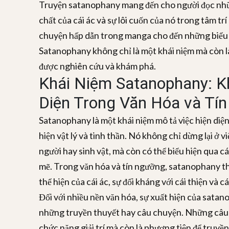
Truyện satanophany
mang đến cho người đọc nhữ
chất của cái ác và sự lôi cuốn của nó trong tâm t
chuyện hấp dẫn trong manga cho đến những biểu h
Satanophany
không chỉ là một khái niệm mà còn l
được nghiên cứu và khám phá.
Khái Niệm Satanophany: K
Diện Trong Văn Hóa và Tí
Satanophany là một khái niệm mô tả việc hiện diện
hiện vật lý và tinh thần. Nó không chỉ dừng lại ở v
người hay sinh vật, mà còn có thể biểu hiện qua 
mẽ. Trong văn hóa và tín ngưỡng, satanophany 
thể hiện của cái ác, sự đối kháng với cái thiện và cá
Đối với nhiều nền văn hóa, sự xuất hiện của sata
những truyền thuyết hay câu chuyện. Những câu
chức năng giải trí mà còn là phương tiện để truyề