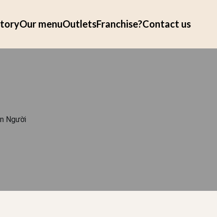
tory
Our menu
Outlets
Franchise?
Contact us
on Người