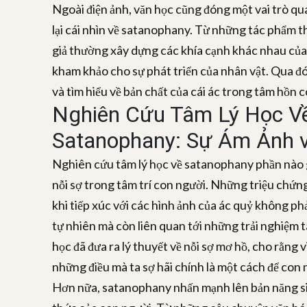
Ngoài điện ảnh, văn học cũng đóng một vai trò qu
lại cái nhìn về satanophany. Từ những tác phẩm thơ
giả thường xây dựng các khía cạnh khác nhau của 
kham khảo cho sự phát triển của nhân vật. Qua đó
và tìm hiểu về bản chất của cái ác trong tâm hồn 
Nghiên Cứu Tâm Lý Học V
Satanophany: Sự Ám Ảnh v
Nghiên cứu tâm lý học về satanophany phần nào g
nỗi sợ trong tâm trí con người. Những triệu chứn
khi tiếp xúc với các hình ảnh của ác quỷ không ph
tự nhiên mà còn liên quan tới những trải nghiệm t
học đã đưa ra lý thuyết về nỗi sợ mơ hồ, cho rằng v
những điều mà ta sợ hãi chính là một cách để con
Hơn nữa, satanophany nhấn mạnh lên bản năng si