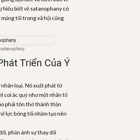
ự hiểu biết về satanophany có
 mảng tối trong xã hội cũng
n satanophany
hát Triển Của Ý
 nhân loại. Nó xuất phát từ
ời coi ác quỷ như một nhân tố
áo phái tôn thờ thánh thần
hế lực bóng tối nhằm tạo nên
đổi, phản ánh sự thay đổi