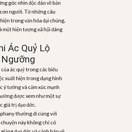
ng góc nhìn độc đáo về bản
rí con người. Từ những câu
iện trong văn hóa đại chúng,
à một hiện tượng xã hội đáng
hi Ác Quỷ Lộ
n Ngưỡng
 của ác quỷ trong các biểu
iệc xuất hiện trong dạng hình
các ý tưởng và cảm xúc mạnh
thường được xem như một sự
c giá trị đạo đức.
nophany thường đi cùng với
 chuyện này không chỉ có
n giảng đạo đức và cảnh báo về