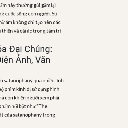
ẩm này thường gửi gắm lại
ong cuộc sống con người. Sự
 mờ ám không chỉ tạo nên các
thiện và cái ác trong tâm trí
a Đại Chúng:
iện Ảnh, Văn
iệm satanophany qua nhiều lĩnh
bộ phim kinh dị sử dụng hình
mà còn khiến người xem phải
 phẩm nổi bật như “The
n át của satanophany trong