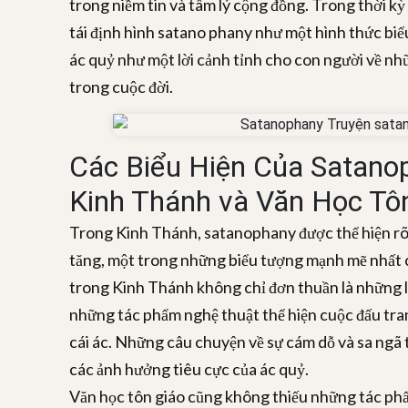
trong niềm tin và tâm lý cộng đồng. Trong thời kỳ
tái định hình satano phany như một hình thức biểu 
ác quỷ như một lời cảnh tỉnh cho con người về nh
trong cuộc đời.
Các Biểu Hiện Của Satano
Kinh Thánh và Văn Học Tô
Trong Kinh Thánh, satanophany được thể hiện rõ 
tăng, một trong những biểu tượng mạnh mẽ nhất 
trong Kinh Thánh không chỉ đơn thuần là những lờ
những tác phẩm nghệ thuật thể hiện cuộc đấu tranh
cái ác. Những câu chuyện về sự cám dỗ và sa ngã 
các ảnh hưởng tiêu cực của ác quỷ.
Văn học tôn giáo cũng không thiếu những tác ph