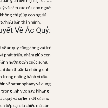
dân gian đến hiện đại, cái ác
 lý và cảm xúc của con người.
 không chỉ giúp con người
 tự hiểu bản thân mình.
uyết Về Ác Quỷ:
 về ác quỷ cũng đóng vai trò
 và phát triển, nhằm giúp con
hể ảnh hưởng đến cuộc sống.
chỉ đơn thuần là những sinh
nh trong những hành vi xấu.
 nhìn về satanophany và cung
 trong lĩnh vực này. Những
c quỷ và sự liên kết của nó
ch tiếp cận đa chiều mà còn