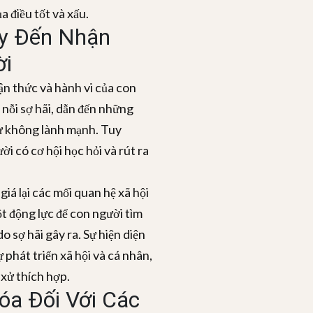
a điều tốt và xấu.
y Đến Nhận
ời
n thức và hành vi của con
 nỗi sợ hãi, dẫn đến những
ử không lành mạnh. Tuy
i có cơ hội học hỏi và rút ra
á lại các mối quan hệ xã hội
ột động lực để con người tìm
o sợ hãi gây ra. Sự hiện diện
 phát triển xã hội và cá nhân,
 xử thích hợp.
óa Đối Với Các