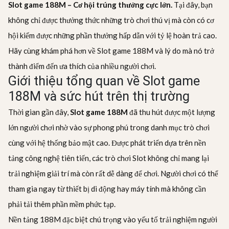
Slot game
188M
– Cơ hội trúng thưởng cực lớn.
Tại đây, bạn
không chỉ được thưởng thức những trò chơi thú vị mà còn có cơ
hội kiếm được những phần thưởng hấp dẫn với tỷ lệ hoàn trả cao.
Hãy cùng khám phá hơn về Slot game 188M và lý do mà nó trở
thành điểm đến ưa thích của nhiều người chơi.
Giới thiệu tổng quan về Slot game
188M và sức hút trên thị trường
Thời gian gần đây,
Slot game 188M
đã thu hút được một lượng
lớn người chơi nhờ vào sự phong phú trong danh mục trò chơi
cùng với hệ thống bảo mật cao. Được phát triển dựa trên nền
tảng công nghệ tiên tiến, các trò chơi Slot không chỉ mang lại
trải nghiệm giải trí mà còn rất dễ dàng để chơi. Người chơi có thể
tham gia ngay từ thiết bị di động hay máy tính mà không cần
phải tải thêm phần mềm phức tạp.
Nền tảng 188M đặc biệt chú trọng vào yếu tố trải nghiệm người