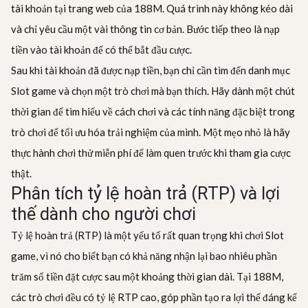
tài khoản tại trang web của 188M. Quá trình này không kéo dài
và chỉ yêu cầu một vài thông tin cơ bản. Bước tiếp theo là nạp
tiền vào tài khoản để có thể bắt đầu cược.
Sau khi tài khoản đã được nạp tiền, bạn chỉ cần tìm đến danh mục
Slot game và chọn một trò chơi mà bạn thích. Hãy dành một chút
thời gian để tìm hiểu về cách chơi và các tính năng đặc biệt trong
trò chơi để tối ưu hóa trải nghiệm của mình. Một mẹo nhỏ là hãy
thực hành chơi thử miễn phí để làm quen trước khi tham gia cược
thật.
Phân tích tỷ lệ hoàn trả (RTP) và lợi
thế dành cho người chơi
Tỷ lệ hoàn trả (RTP) là một yếu tố rất quan trọng khi chơi Slot
game, vì nó cho biết bạn có khả năng nhận lại bao nhiêu phần
trăm số tiền đặt cược sau một khoảng thời gian dài. Tại 188M,
các trò chơi đều có tỷ lệ RTP cao, góp phần tạo ra lợi thế đáng kể