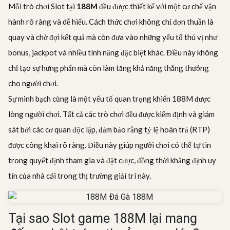
Mỗi trò chơi Slot tại
188M
đều được thiết kế với một cơ chế vận
hành rõ ràng và dễ hiểu. Cách thức chơi không chỉ đơn thuần là
quay và chờ đợi kết quả mà còn đưa vào những yếu tố thú vị như
bonus, jackpot và nhiều tính năng đặc biệt khác. Điều này không
chỉ tạo sự hưng phấn mà còn làm tăng khả năng thắng thưởng
cho người chơi.
Sự minh bạch cũng là một yếu tố quan trọng khiến 188M được
lòng người chơi. Tất cả các trò chơi đều được kiểm định và giám
sát bởi các cơ quan độc lập, đảm bảo rằng tỷ lệ hoàn trả (RTP)
được công khai rõ ràng. Điều này giúp người chơi có thể tự tin
trong quyết định tham gia và đặt cược, đồng thời khẳng định uy
tín của nhà cái trong thị trường giải trí này.
Tại sao Slot game 188M lại mang