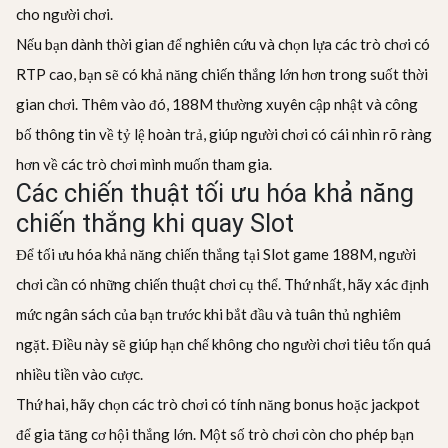
cho người chơi.
Nếu bạn dành thời gian để nghiên cứu và chọn lựa các trò chơi có
RTP cao, bạn sẽ có khả năng chiến thắng lớn hơn trong suốt thời
gian chơi. Thêm vào đó, 188M thường xuyên cập nhật và công
bố thông tin về tỷ lệ hoàn trả, giúp người chơi có cái nhìn rõ ràng
hơn về các trò chơi mình muốn tham gia.
Các chiến thuật tối ưu hóa khả năng
chiến thắng khi quay Slot
Để tối ưu hóa khả năng chiến thắng tại Slot game 188M, người
chơi cần có những chiến thuật chơi cụ thể. Thứ nhất, hãy xác định
mức ngân sách của bạn trước khi bắt đầu và tuân thủ nghiêm
ngặt. Điều này sẽ giúp hạn chế không cho người chơi tiêu tốn quá
nhiều tiền vào cược.
Thứ hai, hãy chọn các trò chơi có tính năng bonus hoặc jackpot
để gia tăng cơ hội thắng lớn. Một số trò chơi còn cho phép bạn