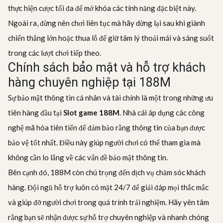
thực hiện cược tối đa để mở khóa các tính năng đặc biệt này.
Ngoài ra, đừng nên chơi liên tục mà hãy dừng lại sau khi giành
chiến thắng lớn hoặc thua lỗ để giữ tâm lý thoải mái và sáng suốt
trong các lượt chơi tiếp theo.
Chính sách bảo mật và hỗ trợ khách
hàng chuyên nghiệp tại 188M
Sự bảo mật thông tin cá nhân và tài chính là một trong những ưu
tiên hàng đầu tại
Slot game 188M
. Nhà cái áp dụng các công
nghệ mã hóa tiên tiến để đảm bảo rằng thông tin của bạn được
bảo vệ tốt nhất. Điều này giúp người chơi có thể tham gia mà
không cần lo lắng về các vấn đề bảo mật thông tin.
Bên cạnh đó, 188M còn chú trọng đến dịch vụ chăm sóc khách
hàng. Đội ngũ hỗ trợ luôn có mặt 24/7 để giải đáp mọi thắc mắc
và giúp đỡ người chơi trong quá trình trải nghiệm. Hãy yên tâm
rằng bạn sẽ nhận được sự hỗ trợ chuyên nghiệp và nhanh chóng