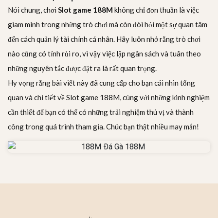
Nói chung, chơi
Slot game 188M
không chỉ đơn thuần là việc
giam mình trong những trò chơi mà còn đòi hỏi một sự quan tâm
đến cách quản lý tài chính cá nhân. Hãy luôn nhớ rằng trò chơi
nào cũng có tính rủi ro, vì vậy việc lập ngân sách và tuân theo
những nguyên tắc được đặt ra là rất quan trọng.
Hy vọng rằng bài viết này đã cung cấp cho bạn cái nhìn tổng
quan và chi tiết về Slot game 188M, cùng với những kinh nghiệm
cần thiết để bạn có thể có những trải nghiệm thú vị và thành
công trong quá trình tham gia. Chúc bạn thật nhiều may mắn!