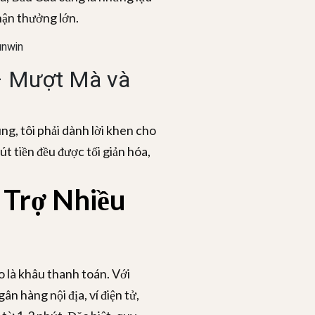
nhận thưởng lớn.
– Mượt Mà và
ng, tôi phải dành lời khen cho
t tiền đều được tối giản hóa,
 Trợ Nhiều
 là khâu thanh toán. Với
n hàng nội địa, ví điện tử,