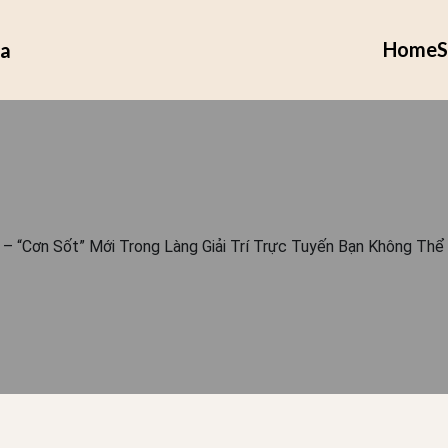
Home
S
ia
 – “Cơn Sốt” Mới Trong Làng Giải Trí Trực Tuyến Bạn Không Thể