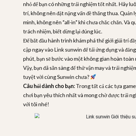
nhỏ để bạn có những trải nghiệm tốt nhất. Hãy luôn
trí, không nên đặt nặng vấn đề thắng thua. Quản 
minh, không nên “all-in” khi chưa chắc chắn. Và q
trách nhiệm, biết dừng lại đúng lúc.
Để bắt đầu hành trình khám phá thế giới giải trí đ
cập ngay vào Link sunwin để tải ứng dụng và đăng 
phút, bạn sẽ bước vào một không gian hoàn toàn 
Vậy, bạn đã sẵn sàng để thử vận may và trải nghi
tuyệt vời cùng Sunwin chưa?
Câu hỏi dành cho bạn:
Trong tất cả các tựa game 
chơi bạn yêu thích nhất và mong chờ được trải ng
với tôi nhé!