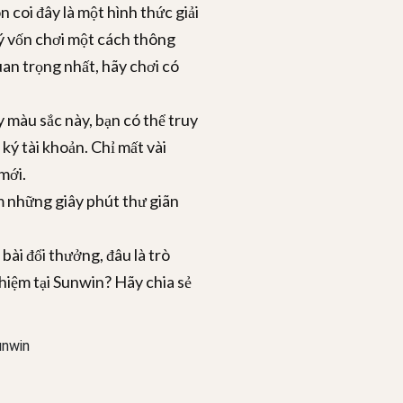
 coi đây là một hình thức giải
lý vốn chơi một cách thông
uan trọng nhất, hãy chơi có
ầy màu sắc này, bạn có thể truy
ký tài khoản. Chỉ mất vài
mới.
ệm những giây phút thư giãn
bài đổi thưởng, đâu là trò
hiệm tại Sunwin? Hãy chia sẻ