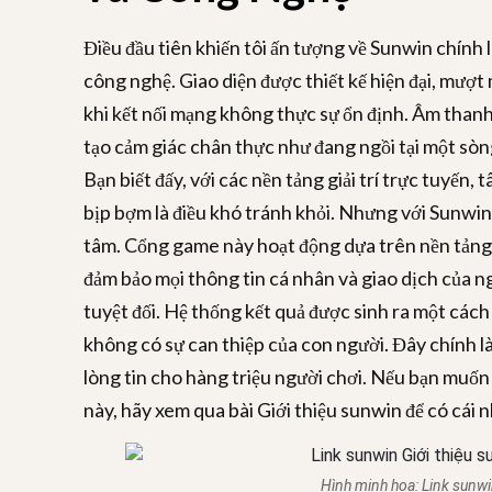
Điều đầu tiên khiến tôi ấn tượng về Sunwin chính 
công nghệ. Giao diện được thiết kế hiện đại, mượt 
khi kết nối mạng không thực sự ổn định. Âm thanh
tạo cảm giác chân thực như đang ngồi tại một sòng
Bạn biết đấy, với các nền tảng giải trí trực tuyến, t
bịp bợm là điều khó tránh khỏi. Nhưng với Sunwin
tâm. Cổng game này hoạt động dựa trên nền tảng 
đảm bảo mọi thông tin cá nhân và giao dịch của n
tuyệt đối. Hệ thống kết quả được sinh ra một cách
không có sự can thiệp của con người. Đây chính là
lòng tin cho hàng triệu người chơi. Nếu bạn muốn 
này, hãy xem qua bài
Giới thiệu sunwin
để có cái n
Hình minh hoạ:
Link sunw