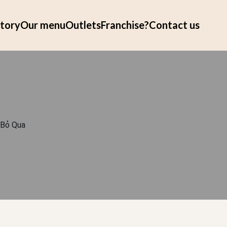
tory
Our menu
Outlets
Franchise?
Contact us
 Bỏ Qua