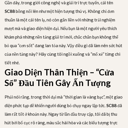
Gần đây, trong giới công nghệ và giải trí trực tuyến, cái tên
SC88
bỗng nổi lên như một hiện tượng thú vị. Không chỉ đơn
thuần là một cái tên lạ, nó còn gắn liền với những trải nghiệm
mượt mà và giao diện hiện đại. Nếu bạn là một người yêu thích
khám phá những nền tảng giải trí mới, chắc chắn bạn không thể
bỏ qua “cơn sốt” đang lan tỏa này. Vậy điều gì đã làm nên sức hút
của nền tảng này? Hãy cùng tôi ngồi xuống và “mổ xẻ” từng chi
tiết nhé.
Giao Diện Thân Thiện – “Cửa
Sổ” Đầu Tiên Gây Ấn Tượng
Phải nói rằng, trong thời đại mà “thời gian là vàng bạc”, một giao
diện phức tạp dễ khiến người dùng bỏ chạy ngay lập tức.
SC88
đã
làm rất tốt ở khoản này. Ngay từ lần đầu truy cập, tôi đã bị thu
hút bởi bố cục rõ ràng, màu sắc hài hòa và các biểu tượng trực