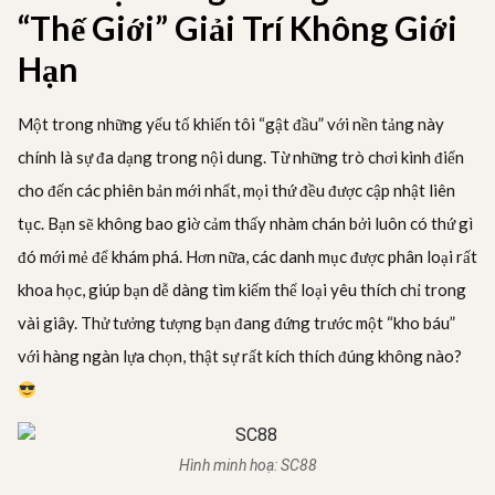
“Thế Giới” Giải Trí Không Giới
Hạn
Một trong những yếu tố khiến tôi “gật đầu” với nền tảng này
chính là sự đa dạng trong nội dung. Từ những trò chơi kinh điển
cho đến các phiên bản mới nhất, mọi thứ đều được cập nhật liên
tục. Bạn sẽ không bao giờ cảm thấy nhàm chán bởi luôn có thứ gì
đó mới mẻ để khám phá. Hơn nữa, các danh mục được phân loại rất
khoa học, giúp bạn dễ dàng tìm kiếm thể loại yêu thích chỉ trong
vài giây. Thử tưởng tượng bạn đang đứng trước một “kho báu”
với hàng ngàn lựa chọn, thật sự rất kích thích đúng không nào?
Hình minh hoạ: SC88