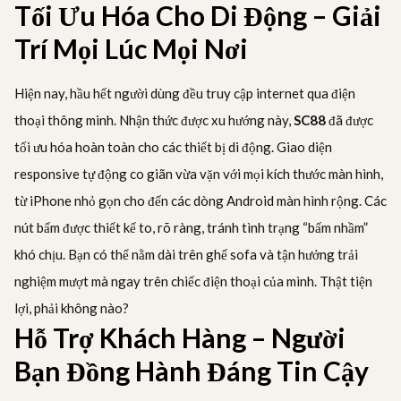
Tối Ưu Hóa Cho Di Động – Giải
Trí Mọi Lúc Mọi Nơi
Hiện nay, hầu hết người dùng đều truy cập internet qua điện
thoại thông minh. Nhận thức được xu hướng này,
SC88
đã được
tối ưu hóa hoàn toàn cho các thiết bị di động. Giao diện
responsive tự động co giãn vừa vặn với mọi kích thước màn hình,
từ iPhone nhỏ gọn cho đến các dòng Android màn hình rộng. Các
nút bấm được thiết kế to, rõ ràng, tránh tình trạng “bấm nhầm”
khó chịu. Bạn có thể nằm dài trên ghế sofa và tận hưởng trải
nghiệm mượt mà ngay trên chiếc điện thoại của mình. Thật tiện
lợi, phải không nào?
Hỗ Trợ Khách Hàng – Người
Bạn Đồng Hành Đáng Tin Cậy