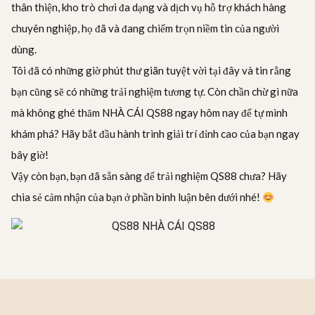
thân thiện, kho trò chơi đa dạng và dịch vụ hỗ trợ khách hàng
chuyên nghiệp, họ đã và đang chiếm trọn niềm tin của người
dùng.
Tôi đã có những giờ phút thư giãn tuyệt vời tại đây và tin rằng
bạn cũng sẽ có những trải nghiệm tương tự. Còn chần chừ gì nữa
mà không ghé thăm NHÀ CÁI QS88 ngay hôm nay để tự mình
khám phá? Hãy bắt đầu hành trình giải trí đỉnh cao của bạn ngay
bây giờ!
Vậy còn bạn, bạn đã sẵn sàng để trải nghiệm QS88 chưa? Hãy
chia sẻ cảm nhận của bạn ở phần bình luận bên dưới nhé!