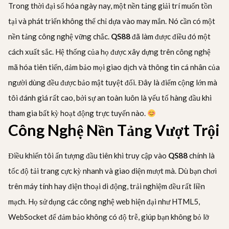
Trong thời đại số hóa ngày nay, một nền tảng giải trí muốn tồn
tại và phát triển không thể chỉ dựa vào may mắn. Nó cần có một
nền tảng công nghệ vững chắc.
QS88
đã làm được điều đó một
cách xuất sắc. Hệ thống của họ được xây dựng trên công nghệ
mã hóa tiên tiến, đảm bảo mọi giao dịch và thông tin cá nhân của
người dùng đều được bảo mật tuyệt đối. Đây là điểm cộng lớn mà
tôi đánh giá rất cao, bởi sự an toàn luôn là yếu tố hàng đầu khi
tham gia bất kỳ hoạt động trực tuyến nào.
Công Nghệ Nền Tảng Vượt Trội
Điều khiến tôi ấn tượng đầu tiên khi truy cập vào
QS88
chính là
tốc độ tải trang cực kỳ nhanh và giao diện mượt mà. Dù bạn chơi
trên máy tính hay điện thoại di động, trải nghiệm đều rất liền
mạch. Họ sử dụng các công nghệ web hiện đại như HTML5,
WebSocket để đảm bảo không có độ trễ, giúp bạn không bỏ lỡ