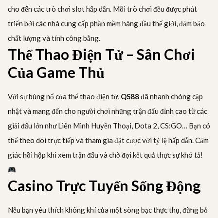
cho đến các trò chơi slot hấp dẫn. Mỗi trò chơi đều được phát
triển bởi các nhà cung cấp phần mềm hàng đầu thế giới, đảm bảo
chất lượng và tính công bằng.
Thể Thao Điện Tử – Sân Chơi
Của Game Thủ
Với sự bùng nổ của thể thao điện tử,
QS88
đã nhanh chóng cập
nhật và mang đến cho người chơi những trận đấu đỉnh cao từ các
giải đấu lớn như Liên Minh Huyền Thoại, Dota 2, CS:GO… Bạn có
thể theo dõi trực tiếp và tham gia đặt cược với tỷ lệ hấp dẫn. Cảm
giác hồi hộp khi xem trận đấu và chờ đợi kết quả thực sự khó tả!
Casino Trực Tuyến Sống Động
Nếu bạn yêu thích không khí của một sòng bạc thực thụ, đừng bỏ