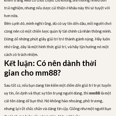
khiến trang web có chút chậm. Dù không ảnh hưởng nhiều đến
trải nghiệm, nhưng nếu được cải thiện ở khâu này thì sẽ tuyệt vời
hơn nữa.
Bên cạnh đó, mình nghĩ rằng, dù có uy tín đến đâu, mỗi người chơi
cũng nên có một chiến lược quản lý tài chính cá nhân thông minh.
Đừng để những phút giây giải trí trở thành gánh nặng. Hãy luôn
nhớ rằng, đây là một hình thức giải trí, và hãy tận hưởng nó một
cách có trách nhiệm.
Kết luận: Có nên dành thời
gian cho mm88?
Sau tất cả, nếu bạn đang tìm kiếm một điểm đến giải trí trực tuyến
uy tín, ổn định và thực sự tôn trọng người dùng, thì
mm88
là một
cái tên đáng để bạn thử. Nó không hào nhoáng, phô trương,
nhưng lại rất chắc chắn và đáng tin cậy. Giống như một người bạn