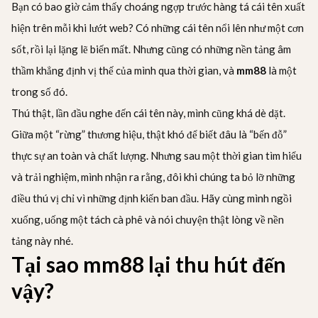
Bạn có bao giờ cảm thấy choáng ngợp trước hàng tá cái tên xuất
hiện trên mỗi khi lướt web? Có những cái tên nổi lên như một cơn
sốt, rồi lại lặng lẽ biến mất. Nhưng cũng có những nền tảng âm
thầm khẳng định vị thế của mình qua thời gian, và
mm88
là một
trong số đó.
Thú thật, lần đầu nghe đến cái tên này, mình cũng khá dè dặt.
Giữa một “rừng” thương hiệu, thật khó để biết đâu là “bến đỗ”
thực sự an toàn và chất lượng. Nhưng sau một thời gian tìm hiểu
và trải nghiệm, mình nhận ra rằng, đôi khi chúng ta bỏ lỡ những
điều thú vị chỉ vì những định kiến ban đầu. Hãy cùng mình ngồi
xuống, uống một tách cà phê và nói chuyện thật lòng về nền
tảng này nhé.
Tại sao mm88 lại thu hút đến
vậy?