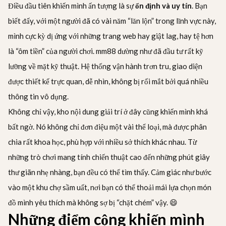
Điều đầu tiên khiến mình ấn tượng là sự
ổn định và uy tín
. Bạn
biết đấy, với một người đã có vài năm “lăn lộn” trong lĩnh vực này,
mình cực kỳ dị ứng với những trang web hay giật lag, hay tệ hơn
là “ôm tiền” của người chơi. mm88 dường như đã đầu tư rất kỹ
lưỡng về mặt kỹ thuật. Hệ thống vận hành trơn tru, giao diện
được thiết kế trực quan, dễ nhìn, không bị rối mắt bởi quá nhiều
thông tin vô dụng.
Không chỉ vậy, kho nội dung giải trí ở đây cũng khiến mình khá
bất ngờ. Nó không chỉ đơn điệu một vài thể loại, mà được phân
chia rất khoa học, phù hợp với nhiều sở thích khác nhau. Từ
những trò chơi mang tính chiến thuật cao đến những phút giây
thư giãn nhẹ nhàng, bạn đều có thể tìm thấy. Cảm giác như bước
vào một khu chợ sầm uất, nơi bạn có thể thoải mái lựa chọn món
đồ mình yêu thích mà không sợ bị “chặt chém” vậy. 😄
Những điểm cộng khiến mình