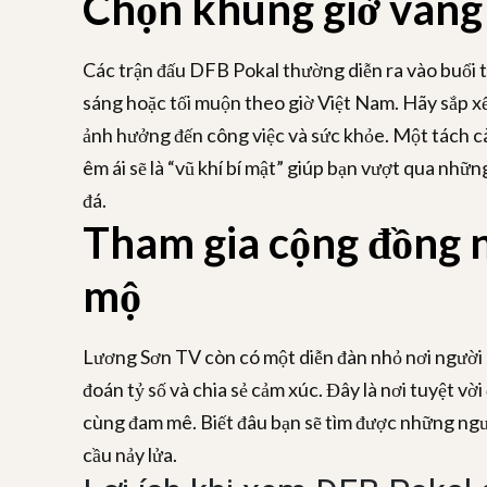
Chọn khung giờ vàng
Các trận đấu DFB Pokal thường diễn ra vào buổi tố
sáng hoặc tối muộn theo giờ Việt Nam. Hãy sắp xế
ảnh hưởng đến công việc và sức khỏe. Một tách c
êm ái sẽ là “vũ khí bí mật” giúp bạn vượt qua nh
đá.
Tham gia cộng đồng 
mộ
Lương Sơn TV còn có một diễn đàn nhỏ nơi người 
đoán tỷ số và chia sẻ cảm xúc. Đây là nơi tuyệt vời
cùng đam mê. Biết đâu bạn sẽ tìm được những ng
cầu nảy lửa.