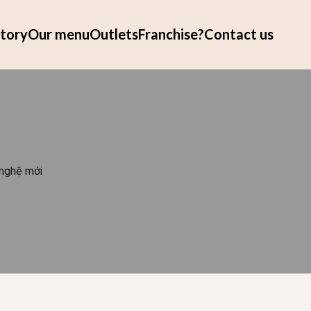
tory
Our menu
Outlets
Franchise?
Contact us
 nghệ mới