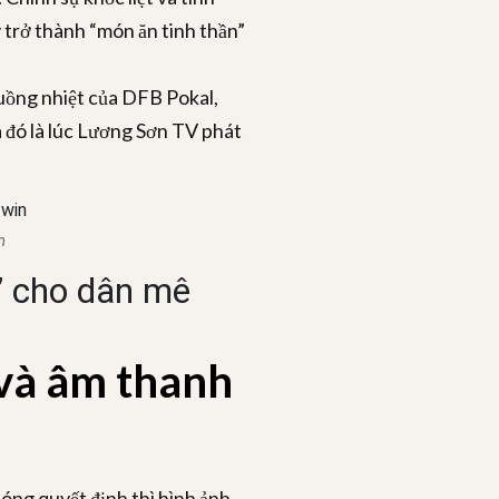
y trở thành “món ăn tinh thần”
uồng nhiệt của DFB Pokal,
à đó là lúc Lương Sơn TV phát
m
” cho dân mê
 và âm thanh
óng quyết định thì hình ảnh