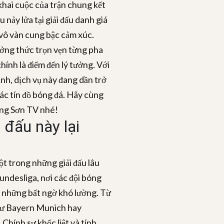
 khai cuộc của trận chung kết
nảy lửa tại giải đấu danh giá
vô vàn cung bậc cảm xúc.
ởng thức trọn vẹn từng pha
ính là điểm đến lý tưởng. Với
nh, dịch vụ này đang dần trở
ác tín đồ bóng đá. Hãy cùng
ơng Sơn TV nhé!
 đấu này lại
ột trong những giải đấu lâu
undesliga, nơi các đội bóng
 những bất ngờ khó lường. Từ
như Bayern Munich hay
Chính sự khốc liệt và tính