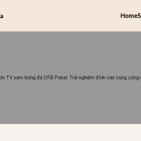
Home
S
ia
n TV xem bóng đá DFB Pokal: Trải nghiệm đỉnh cao cùng công