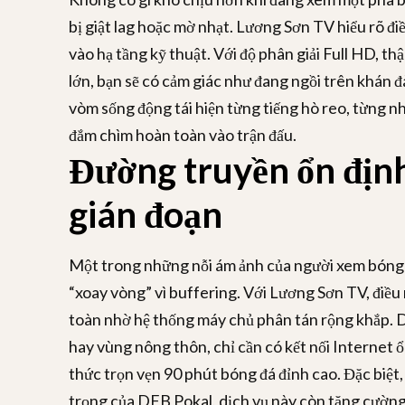
bị giật lag hoặc mờ nhạt. Lương Sơn TV hiểu rõ đi
vào hạ tầng kỹ thuật. Với độ phân giải Full HD, th
lớn, bạn sẽ có cảm giác như đang ngồi trên khán 
vòm sống động tái hiện từng tiếng hò reo, từng nh
đắm chìm hoàn toàn vào trận đấu.
Đường truyền ổn định
gián đoạn
Một trong những nỗi ám ảnh của người xem bóng đ
“xoay vòng” vì buffering. Với Lương Sơn TV, điều
toàn nhờ hệ thống máy chủ phân tán rộng khắp. 
hay vùng nông thôn, chỉ cần có kết nối Internet ổ
thức trọn vẹn 90 phút bóng đá đỉnh cao. Đặc biệt
trọng của DFB Pokal, dịch vụ này còn tăng cường