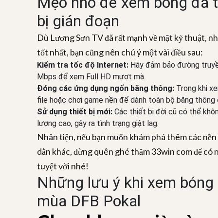
Mẹo nhỏ để xem bóng đá t
bị gián đoạn
Dù Lương Sơn TV đã rất mạnh về mặt kỹ thuật, nh
tốt nhất, bạn cũng nên chú ý một vài điều sau:
Kiểm tra tốc độ Internet:
Hãy đảm bảo đường truyền
Mbps để xem Full HD mượt mà.
Đóng các ứng dụng ngốn băng thông:
Trong khi xe
file hoặc chơi game nền để dành toàn bộ băng thông 
Sử dụng thiết bị mới:
Các thiết bị đời cũ có thể khôn
lượng cao, gây ra tình trạng giật lag.
Nhân tiện, nếu bạn muốn khám phá thêm các nền tả
dẫn khác, đừng quên ghé thăm 33win com để có n
tuyệt vời nhé!
Những lưu ý khi xem bóng 
mùa DFB Pokal