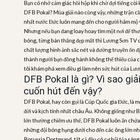
Bạn có nhớ cảm giác hồi hộp khi chờ đợi tiếng còi
DFB Pokal? Mùa giải nào cũng vậy, những trận cầu 
nhất nước Đức luôn mang đến cho người hâm mộ 
Nhưng nếu bạn đang loay hoay tìm một nơi để thư
bóng, từng bàn thắng đẹp mắt thì Lương Sơn TV ch
chất lượng hình ảnh sắc nét và đường truyền ổn đị
thành người bạn đồng hành không thể thiếu của c
tôi khám phá xem điều gì làm nên sức hút của Lư
DFB Pokal là gì? Vì sao giải
cuốn hút đến vậy?
DFB Pokal, hay còn gọi là Cúp Quốc gia Đức, là m
đời và kịch tính nhất châu Âu. Không giống như B
lớn thường chiếm ưu thế, DFB Pokal luôn ẩn chứa
những đội bóng hạng dưới cho đến các ông lớn 
Borussia Dortmund, tất cả đều có cơ hội tỏa sáng. 