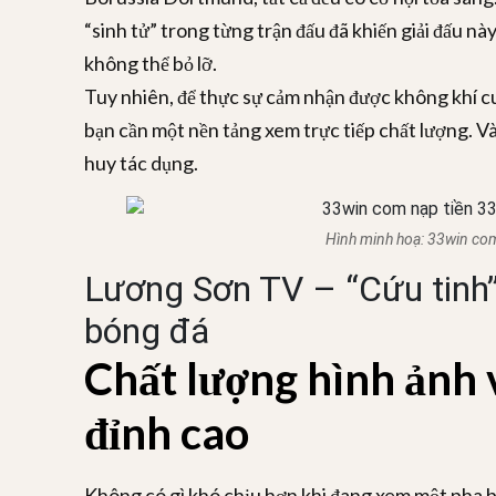
“sinh tử” trong từng trận đấu đã khiến giải đấu nà
không thể bỏ lỡ.
Tuy nhiên, để thực sự cảm nhận được không khí c
bạn cần một nền tảng xem trực tiếp chất lượng. V
huy tác dụng.
Hình minh hoạ:
33win co
Lương Sơn TV – “Cứu tinh
bóng đá
Chất lượng hình ảnh
đỉnh cao
Không có gì khó chịu hơn khi đang xem một pha b