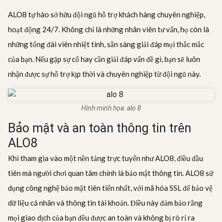
ALO8 tự hào sở hữu đội ngũ hỗ trợ khách hàng chuyên nghiệp,
hoạt động 24/7. Không chỉ là những nhân viên tư vấn, họ còn là
những tổng đài viên nhiệt tình, sẵn sàng giải đáp mọi thắc mắc
của bạn. Nếu gặp sự cố hay cần giải đáp vấn đề gì, bạn sẽ luôn
nhận được sự hỗ trợ kịp thời và chuyên nghiệp từ đội ngũ này.
Hình minh họa: alo 8
Bảo mật và an toàn thông tin trên
ALO8
Khi tham gia vào một nền tảng trực tuyến như ALO8, điều đầu
tiên mà người chơi quan tâm chính là bảo mật thông tin. ALO8 sử
dụng công nghệ bảo mật tiên tiến nhất, với mã hóa SSL để bảo vệ
dữ liệu cá nhân và thông tin tài khoản. Điều này đảm bảo rằng
mọi giao dịch của bạn đều được an toàn và không bị rò rỉ ra