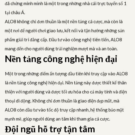
đã chứng minh mình là một trong những nhà cái trực tuyến số 1
tại châu Á.
ALO8 không chỉ đơn thuần là một nền tảng cá cược, mà còn là
một nơi để người chơi giao lưu, kết nối và tận hưởng những sản
phẩm giải trí đẳng cấp. Đầu tư vào công nghệ tiên tiến, ALO8
mang đến cho người dùng trải nghiệm mượt mà và an toàn.
Nền tảng công nghệ hiện đại
Một trong những điếm ấn tượng đầu tiên khi truy cập vào ALO8
là nền tảng công nghệ hiện đại. Nền tảng này được thiết kế thân
thiện với người dùng và được tối ưu hóa cho cả máy tính và điện
thoại di động. Không chỉ đơn thuần là giao diện đẹp mắt, mà
ALO8 còn đầu tư vào tốc độ truy cập nhanh, hệ thống bảo mật
mạnh mẽ, giúp người dùng an tâm khi tham gia cá cược.
Đội ngũ hỗ trợ tận tâm