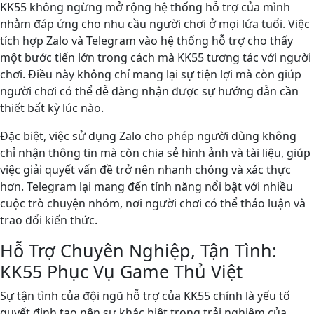
KK55 không ngừng mở rộng hệ thống hỗ trợ của mình
nhằm đáp ứng cho nhu cầu người chơi ở mọi lứa tuổi. Việc
tích hợp Zalo và Telegram vào hệ thống hỗ trợ cho thấy
một bước tiến lớn trong cách mà KK55 tương tác với người
chơi. Điều này không chỉ mang lại sự tiện lợi mà còn giúp
người chơi có thể dễ dàng nhận được sự hướng dẫn cần
thiết bất kỳ lúc nào.
Đặc biệt, việc sử dụng Zalo cho phép người dùng không
chỉ nhận thông tin mà còn chia sẻ hình ảnh và tài liệu, giúp
việc giải quyết vấn đề trở nên nhanh chóng và xác thực
hơn. Telegram lại mang đến tính năng nổi bật với nhiều
cuộc trò chuyện nhóm, nơi người chơi có thể thảo luận và
trao đổi kiến thức.
Hỗ Trợ Chuyên Nghiệp, Tận Tình:
KK55 Phục Vụ Game Thủ Việt
Sự tận tình của đội ngũ hỗ trợ của KK55 chính là yếu tố
quyết định tạo nên sự khác biệt trong trải nghiệm của