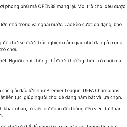
chơi phong phú mà OPEN88 mang lại. Mỗi trò chơi đều được
u lớn nhỏ trong và ngoài nước. Các kèo cược đa dạng, bao
người chơi sẽ được trải nghiệm cảm giác như đang ở trong
trò chơi.
 nét. Người chơi không chỉ được thưởng thức trò chơi mà
ào các giải đấu lớn như Premier League, UEFA Champions
t liên tục, giúp người chơi dễ dàng nắm bắt và lựa chọn.
ch khác nhau, từ việc dự đoán đội thắng đến việc dự đoán
i.
ời chơi có thể dễ dàng truy cập vào các thông tin như