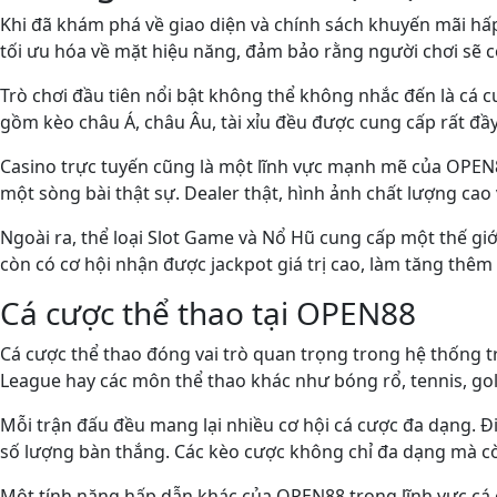
Khi đã khám phá về giao diện và chính sách khuyến mãi hấ
tối ưu hóa về mặt hiệu năng, đảm bảo rằng người chơi sẽ có
Trò chơi đầu tiên nổi bật không thể không nhắc đến là cá c
gồm kèo châu Á, châu Âu, tài xỉu đều được cung cấp rất đầ
Casino trực tuyến cũng là một lĩnh vực mạnh mẽ của OPEN88
một sòng bài thật sự. Dealer thật, hình ảnh chất lượng cao
Ngoài ra, thể loại Slot Game và Nổ Hũ cung cấp một thế gi
còn có cơ hội nhận được jackpot giá trị cao, làm tăng thêm
Cá cược thể thao tại OPEN88
Cá cược thể thao đóng vai trò quan trọng trong hệ thống 
League hay các môn thể thao khác như bóng rổ, tennis, golf
Mỗi trận đấu đều mang lại nhiều cơ hội cá cược đa dạng. Đ
số lượng bàn thắng. Các kèo cược không chỉ đa dạng mà còn
Một tính năng hấp dẫn khác của OPEN88 trong lĩnh vực cá c