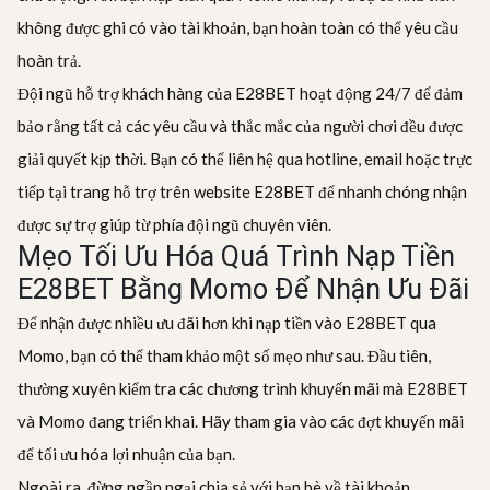
không được ghi có vào tài khoản, bạn hoàn toàn có thể yêu cầu
hoàn trả.
Đội ngũ hỗ trợ khách hàng của E28BET hoạt động 24/7 để đảm
bảo rằng tất cả các yêu cầu và thắc mắc của người chơi đều được
giải quyết kịp thời. Bạn có thể liên hệ qua hotline, email hoặc trực
tiếp tại trang hỗ trợ trên website E28BET để nhanh chóng nhận
được sự trợ giúp từ phía đội ngũ chuyên viên.
Mẹo Tối Ưu Hóa Quá Trình Nạp Tiền
E28BET Bằng Momo Để Nhận Ưu Đãi
Để nhận được nhiều ưu đãi hơn khi nạp tiền vào E28BET qua
Momo, bạn có thể tham khảo một số mẹo như sau. Đầu tiên,
thường xuyên kiểm tra các chương trình khuyến mãi mà E28BET
và Momo đang triển khai. Hãy tham gia vào các đợt khuyến mãi
để tối ưu hóa lợi nhuận của bạn.
Ngoài ra, đừng ngần ngại chia sẻ với bạn bè về tài khoản