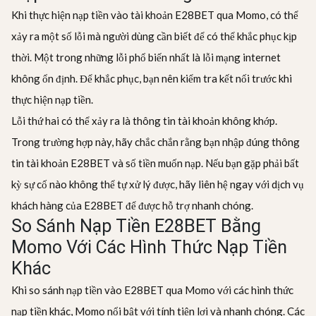
Khi thực hiện nạp tiền vào tài khoản E28BET qua Momo, có thể
xảy ra một số lỗi mà người dùng cần biết để có thể khắc phục kịp
thời. Một trong những lỗi phổ biến nhất là lỗi mạng internet
không ổn định. Để khắc phục, bạn nên kiểm tra kết nối trước khi
thực hiện nạp tiền.
Lỗi thứ hai có thể xảy ra là thông tin tài khoản không khớp.
Trong trường hợp này, hãy chắc chắn rằng bạn nhập đúng thông
tin tài khoản E28BET và số tiền muốn nạp. Nếu bạn gặp phải bất
kỳ sự cố nào không thể tự xử lý được, hãy liên hệ ngay với dịch vụ
khách hàng của E28BET để được hỗ trợ nhanh chóng.
So Sánh Nạp Tiền E28BET Bằng
Momo Với Các Hình Thức Nạp Tiền
Khác
Khi so sánh nạp tiền vào E28BET qua Momo với các hình thức
nạp tiền khác, Momo nổi bật với tính tiện lợi và nhanh chóng. Các