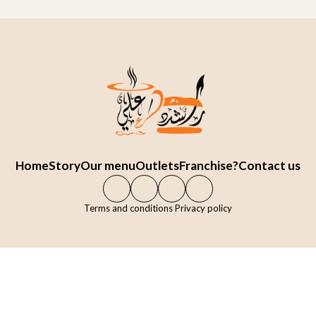
Home
Story
Our menu
Outlets
Franchise?
Contact us
Terms and conditions Privacy policy