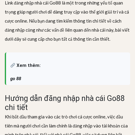
Link đăng nhập nhà cái Go88 là một trong những yếu tố quan
trọng giúp người chơi dễ dàng truy cập vào thế giới giải trí và cá
cược online. Nếu bạn đang tìm kiếm thông tin chi tiết về cách
đăng nhập cũng như các vấn đề liên quan đến nhà cái này, bài viết
dưới đây sẽ cung cấp cho bạn tất cả thông tin cần thiết.
Xem thêm:
go 88
Hướng dẫn đăng nhập nhà cái Go88
chi tiết
Khi bắt đầu tham gia vào các trò chơi cá cược online, việc đầu
tiên mà người chơi cần làm chính là đăng nhập vào tài khoản của
mình trên nhà cái. Đối với nhà cái Go88, việc sử dụng liên kết