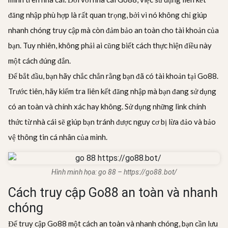
đăng nhập phù hợp là rất quan trọng, bởi vì nó không chỉ giúp
nhanh chóng truy cập mà còn đảm bảo an toàn cho tài khoản của
bạn. Tuy nhiên, không phải ai cũng biết cách thực hiện điều này
một cách đúng đắn.
Để bắt đầu, bạn hãy chắc chắn rằng bạn đã có tài khoản tại Go88.
Trước tiên, hãy kiểm tra liên kết đăng nhập mà bạn đang sử dụng
có an toàn và chính xác hay không. Sử dụng những link chính
thức từ nhà cái sẽ giúp bạn tránh được nguy cơ bị lừa đảo và bảo
vệ thông tin cá nhân của mình.
Hình minh họa: go 88 – https://go88.bot/
Cách truy cập Go88 an toàn và nhanh
chóng
Để truy cập Go88 một cách an toàn và nhanh chóng, bạn cần lưu