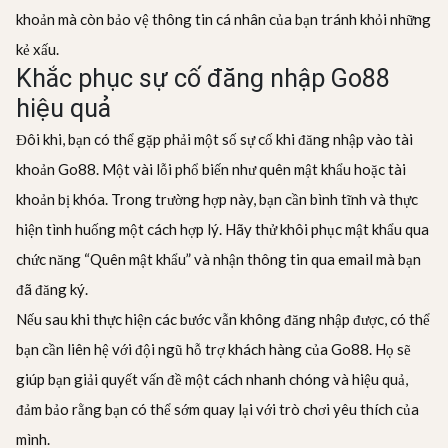
khoản mà còn bảo vệ thông tin cá nhân của bạn tránh khỏi những
kẻ xấu.
Khắc phục sự cố đăng nhập Go88
hiệu quả
Đôi khi, bạn có thể gặp phải một số sự cố khi đăng nhập vào tài
khoản Go88. Một vài lỗi phổ biến như quên mật khẩu hoặc tài
khoản bị khóa. Trong trường hợp này, bạn cần bình tĩnh và thực
hiện tình huống một cách hợp lý. Hãy thử khôi phục mật khẩu qua
chức năng “Quên mật khẩu” và nhận thông tin qua email mà bạn
đã đăng ký.
Nếu sau khi thực hiện các bước vẫn không đăng nhập được, có thể
bạn cần liên hệ với đội ngũ hỗ trợ khách hàng của Go88. Họ sẽ
giúp bạn giải quyết vấn đề một cách nhanh chóng và hiệu quả,
đảm bảo rằng bạn có thể sớm quay lại với trò chơi yêu thích của
mình.