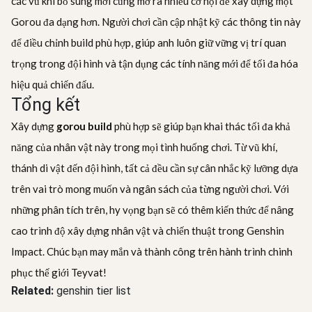
các vũ khí bổ sung mới cũng mở ra nhiều cơ hội để xây dựng một
Gorou đa dạng hơn. Người chơi cần cập nhật kỹ các thông tin này
để điều chỉnh build phù hợp, giúp anh luôn giữ vững vị trí quan
trọng trong đội hình và tận dụng các tính năng mới để tối đa hóa
hiệu quả chiến đấu.
Tổng kết
Xây dựng
gorou build
phù hợp sẽ giúp bạn khai thác tối đa khả
năng của nhân vật này trong mọi tình huống chơi. Từ vũ khí,
thánh di vật đến đội hình, tất cả đều cần sự cân nhắc kỹ lưỡng dựa
trên vai trò mong muốn và ngân sách của từng người chơi. Với
những phân tích trên, hy vọng bạn sẽ có thêm kiến thức để nâng
cao trình độ xây dựng nhân vật và chiến thuật trong Genshin
Impact. Chúc bạn may mắn và thành công trên hành trình chinh
phục thế giới Teyvat!
Related:
genshin tier list