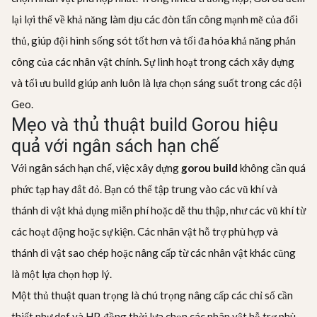
lại lợi thế về khả năng làm dịu các đòn tấn công mạnh mẽ của đối
thủ, giúp đội hình sống sót tốt hơn và tối đa hóa khả năng phản
công của các nhân vật chính. Sự linh hoạt trong cách xây dựng
và tối ưu build giúp anh luôn là lựa chọn sáng suốt trong các đội
Geo.
Mẹo và thủ thuật build Gorou hiệu
quả với ngân sách hạn chế
Với ngân sách hạn chế, việc xây dựng
gorou build
không cần quá
phức tạp hay đắt đỏ. Bạn có thể tập trung vào các vũ khí và
thánh di vật khả dụng miễn phí hoặc dễ thu thập, như các vũ khí từ
các hoạt động hoặc sự kiện. Các nhân vật hỗ trợ phù hợp và
thánh di vật sao chép hoặc nâng cấp từ các nhân vật khác cũng
là một lựa chọn hợp lý.
Một thủ thuật quan trọng là chú trọng nâng cấp các chỉ số cần
thiết như def và HP, đồng thời lựa chọn các nhân vật hỗ trợ phù