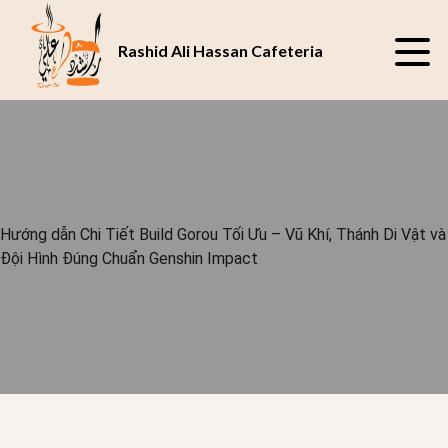
Rashid Ali Hassan Cafeteria
Hướng dẫn Chi Tiết Build Gorou Tối Ưu – Vũ Khí, Thánh Di Vật và
Đội Hình Đúng Chuẩn Genshin Impact