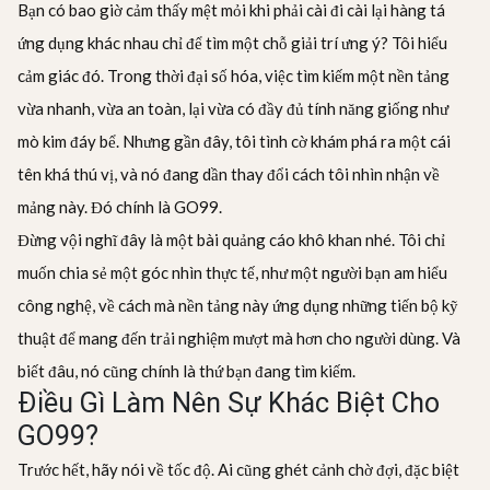
Bạn có bao giờ cảm thấy mệt mỏi khi phải cài đi cài lại hàng tá
ứng dụng khác nhau chỉ để tìm một chỗ giải trí ưng ý? Tôi hiểu
cảm giác đó. Trong thời đại số hóa, việc tìm kiếm một nền tảng
vừa nhanh, vừa an toàn, lại vừa có đầy đủ tính năng giống như
mò kim đáy bể. Nhưng gần đây, tôi tình cờ khám phá ra một cái
tên khá thú vị, và nó đang dần thay đổi cách tôi nhìn nhận về
mảng này. Đó chính là
GO99
.
Đừng vội nghĩ đây là một bài quảng cáo khô khan nhé. Tôi chỉ
muốn chia sẻ một góc nhìn thực tế, như một người bạn am hiểu
công nghệ, về cách mà nền tảng này ứng dụng những tiến bộ kỹ
thuật để mang đến trải nghiệm mượt mà hơn cho người dùng. Và
biết đâu, nó cũng chính là thứ bạn đang tìm kiếm.
Điều Gì Làm Nên Sự Khác Biệt Cho
GO99?
Trước hết, hãy nói về tốc độ. Ai cũng ghét cảnh chờ đợi, đặc biệt