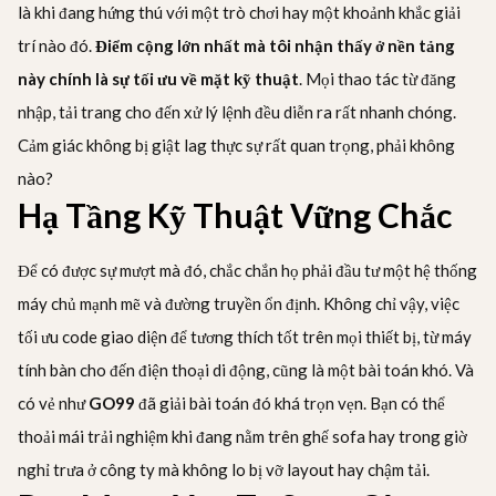
là khi đang hứng thú với một trò chơi hay một khoảnh khắc giải
trí nào đó.
Điểm cộng lớn nhất mà tôi nhận thấy ở nền tảng
này chính là sự tối ưu về mặt kỹ thuật
. Mọi thao tác từ đăng
nhập, tải trang cho đến xử lý lệnh đều diễn ra rất nhanh chóng.
Cảm giác không bị giật lag thực sự rất quan trọng, phải không
nào?
Hạ Tầng Kỹ Thuật Vững Chắc
Để có được sự mượt mà đó, chắc chắn họ phải đầu tư một hệ thống
máy chủ mạnh mẽ và đường truyền ổn định. Không chỉ vậy, việc
tối ưu code giao diện để tương thích tốt trên mọi thiết bị, từ máy
tính bàn cho đến điện thoại di động, cũng là một bài toán khó. Và
có vẻ như
GO99
đã giải bài toán đó khá trọn vẹn. Bạn có thể
thoải mái trải nghiệm khi đang nằm trên ghế sofa hay trong giờ
nghỉ trưa ở công ty mà không lo bị vỡ layout hay chậm tải.