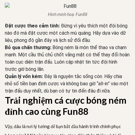
Hình minh hoạ: Fun88
Đặt cược theo cảm tính:
Đừng vì yêu thích một đội bóng
nào đó mà đặt cược một cách mù quáng. Hãy dựa vào dữ
liệu, phong độ gần đây và lịch sử đối đầu.
Bỏ qua chấn thương:
Bóng ném là môn thể thao va chạm
mạnh. Một cầu thủ chủ chốt vắng mặt có thể thay đổi hoàn
toàn cục diện trận đấu. Luôn cập nhật tin tức đội hình
trước giờ bóng lăn.
Quản lý vốn kém:
Đây là nguyên tắc sống còn. Hãy chia
nhỏ số tiền bạn định cược và không bao giờ “all-in” vào một
trận đấu duy nhất, dù bạn có tự tin đến đâu đi nữa.
Trải nghiệm cá cược bóng ném
đỉnh cao cùng Fun88
Vậy, đâu là nơi lý tưởng để bạn bắt đầu hành trình chinh phục