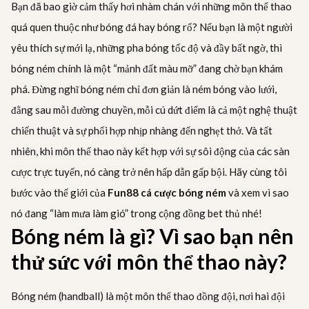
Bạn đã bao giờ cảm thấy hơi nhàm chán với những môn thể thao
quá quen thuộc như bóng đá hay bóng rổ? Nếu bạn là một người
yêu thích sự mới lạ, những pha bóng tốc độ và đầy bất ngờ, thì
bóng ném chính là một “mảnh đất màu mỡ” đang chờ bạn khám
phá. Đừng nghĩ bóng ném chỉ đơn giản là ném bóng vào lưới,
đằng sau mỗi đường chuyền, mỗi cú dứt điểm là cả một nghệ thuật
chiến thuật và sự phối hợp nhịp nhàng đến nghẹt thở. Và tất
nhiên, khi môn thể thao này kết hợp với sự sôi động của các sàn
cược trực tuyến, nó càng trở nên hấp dẫn gấp bội. Hãy cùng tôi
bước vào thế giới của
Fun88
cá cược bóng ném
và xem vì sao
nó đang “làm mưa làm gió” trong cộng đồng bet thủ nhé!
Bóng ném là gì? Vì sao bạn nên
thử sức với môn thể thao này?
Bóng ném (handball) là một môn thể thao đồng đội, nơi hai đội