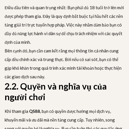
Điều đầu tiên và quan trọng nhất: Bạn phải đủ 18 tuổi trở lên mới
được phép tham gia. Đây là quy định bắt buộc tại hầu hết các nền
tảng giải trí trực tuyến hợp pháp. Việc này nhằm đảm bảo bạn có
đầy đủ năng lực hành vi dân sự để chịu trách nhiệm với các quyết
định của mình.
Bên cạnh đó, bạn cần cam kết rằng mọi thông tin cá nhân cung
cấp đều chính xác và trung thực. Bởi nếu có sai sót, bạn có thể
gặp khó khăn trong quá trình xác minh tài khoản hoặc thực hiện
các giao dịch sau này.
2.2. Quyền và nghĩa vụ của
người chơi
Khi tham gia
QS88
, bạn có quyền được hưởng mọi dịch vụ,
khuyến mãi và ưu đãi mà nền tảng cung cấp. Tuy nhiên, song
song với quyền lợi là nghĩa vụ. Bạn cần tuân thủ các quy tắc ứng