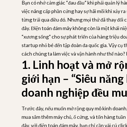
Bạn có nhớ cảm giác “đau đầu” khi phải quản lý hàn
việc nâng cấp phần cứng hay sợ hãi mỗi khi xảy ra 
từng trải qua điều đó. Nhưng mọi thứ đã thay đổi c
đây. Điện toán đám mây không còn là một khái niệm
“xương sống” cho sự phát triển của hàng triệu do
startup nhỏ bé đến tập đoàn đa quốc gia. Vậy cụ t
cách chúng ta làm việc và vận hành như thế nào?
1. Linh hoạt và mở r
giới hạn – “Siêu năng
doanh nghiệp đều mu
Trước đây, nếu muốn mở rộng quy mô kinh doanh,
mua sắm thêm máy chủ, ổ cứng, và tốn hàng tuần li
đây, với điện toán đám mây, bạn chỉ cần vài cú cl