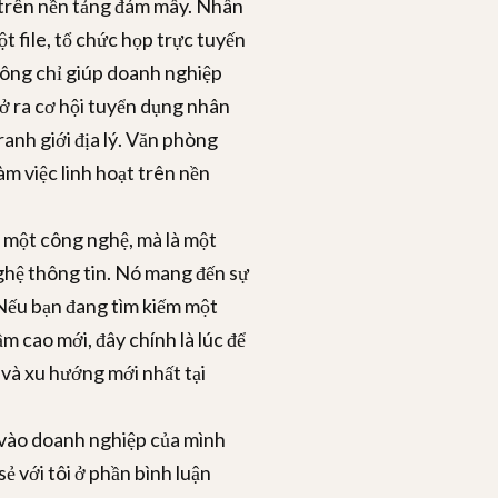
trên nền tảng đám mây. Nhân
ột file, tổ chức họp trực tuyến
không chỉ giúp doanh nghiệp
ở ra cơ hội tuyển dụng nhân
 ranh giới địa lý. Văn phòng
àm việc linh hoạt trên nền
à một công nghệ, mà là một
ghệ thông tin. Nó mang đến sự
. Nếu bạn đang tìm kiếm một
m cao mới, đây chính là lúc để
 và xu hướng mới nhất tại
 vào doanh nghiệp của mình
ẻ với tôi ở phần bình luận