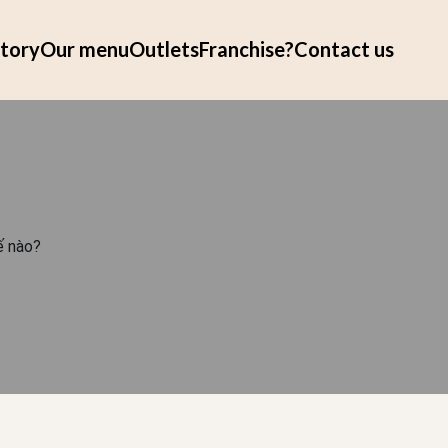
tory
Our menu
Outlets
Franchise?
Contact us
ế nào?