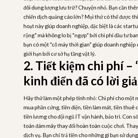
đôi dung lượng lưu trữ? Chuyện nhỏ. Bạn cần thê
chiến dịch quảng cáo lớn? Mọi thứ có thể được thiế
hoạt này giúp doanh nghiệp, đặc biệt là các start
rộng” mà không lo bị “ngợp” bởi chi phí đầu tư ba
bạn có một “cỗ máy thời gian” giúp doanh nghiệp 
giới hạn bởi cơ sở hạ tầng vật lý.
2. Tiết kiệm chi phí –
kinh điển đã có lời giả
Hãy thử làm một phép tính nhỏ: Chi phí cho một m
mua phần cứng, tiền điện, tiền làm mát, tiền thuê 
tiền lương cho đội ngũ IT vận hành, bảo trì. Con s
toán đám mây thay đổi hoàn toàn cuộc chơi. Thay 
dịch vụ. Bạn chỉ trả tiền cho những gì bạn sử dụn