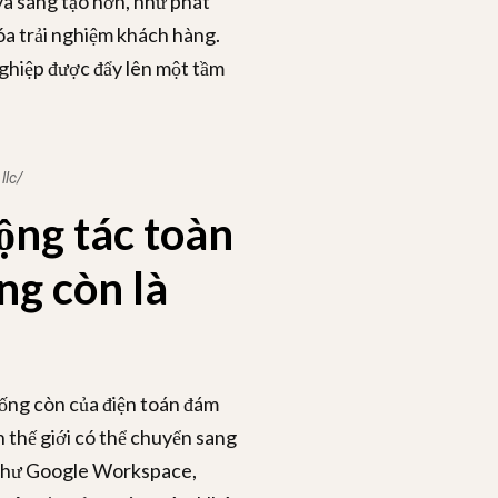
và sáng tạo hơn, như phát
hóa trải nghiệm khách hàng.
nghiệp được đẩy lên một tầm
llc/
cộng tác toàn
ng còn là
ống còn của điện toán đám
 thế giới có thể chuyển sang
g như Google Workspace,