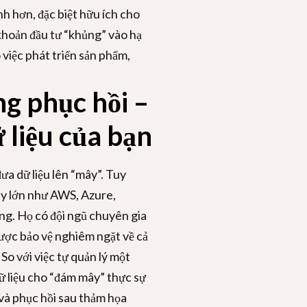
h hơn, đặc biệt hữu ích cho
hoản đầu tư “khủng” vào hạ
 việc phát triển sản phẩm,
ng phục hồi –
 liệu của bạn
ưa dữ liệu lên “mây”. Tuy
ây lớn như AWS, Azure,
g. Họ có đội ngũ chuyên gia
được bảo vệ nghiêm ngặt về cả
 So với việc tự quản lý một
ữ liệu cho “đám mây” thực sự
 và phục hồi sau thảm họa