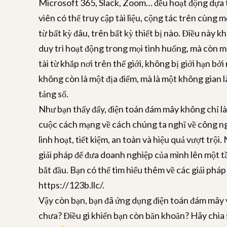
Microsoft 365, Slack, Zoom… đều hoạt động dựa 
viên có thể truy cập tài liệu, cộng tác trên cùng m
từ bất kỳ đâu, trên bất kỳ thiết bị nào. Điều này 
duy trì hoạt động trong mọi tình huống, mà còn m
tài từ khắp nơi trên thế giới, không bị giới hạn bởi
không còn là một địa điểm, mà là một không gian l
tảng số.
Như bạn thấy đấy, điện toán đám mây không chỉ l
cuộc cách mạng về cách chúng ta nghĩ về công n
linh hoạt, tiết kiệm, an toàn và hiệu quả vượt trội
giải pháp để đưa doanh nghiệp của mình lên một tầ
bắt đầu. Bạn có thể tìm hiểu thêm về các giải pháp
https://123b.llc/.
Vậy còn bạn, bạn đã ứng dụng điện toán đám mây
chưa? Điều gì khiến bạn còn băn khoăn? Hãy chia s