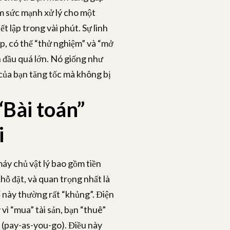
m sức mạnh xử lý cho một
t lập trong vài phút. Sự linh
up, có thể “thử nghiệm” và “mở
n đầu quá lớn. Nó giống như
của bạn tăng tốc mà không bị
 “Bài toán”
i
áy chủ vật lý bao gồm tiền
chỗ đặt, và quan trọng nhất là
ố này thường rất “khủng”. Điện
vì “mua” tài sản, bạn “thuê”
g (pay-as-you-go). Điều này