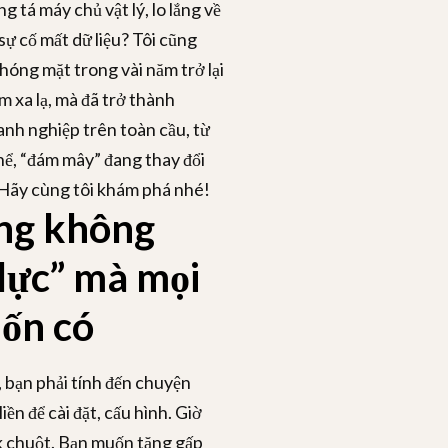
g tá máy chủ vật lý, lo lắng về
sự cố mất dữ liệu? Tôi cũng
hóng mặt trong vài năm trở lại
 xa lạ, mà đã trở thành
anh nghiệp trên toàn cầu, từ
hể, “đám mây” đang thay đổi
 Hãy cùng tôi khám phá nhé!
ộng không
 lực” mà mọi
ốn có
 bạn phải tính đến chuyện
ền để cài đặt, cấu hình. Giờ
ick chuột. Bạn muốn tăng gấp