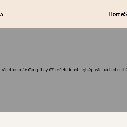
Home
S
ia
toán đám mây đang thay đổi cách doanh nghiệp vận hành như th