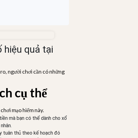
 hiệu quả tại
 ro, người chơi cần có những
ch cụ thể
ò chơi mạo hiểm này.
ố tiền mà bạn có thể dành cho xổ
 nhân.
ãy tuân thủ theo kế hoạch đó