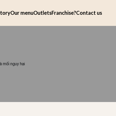
tory
Our menu
Outlets
Franchise?
Contact us
à mối nguy hại