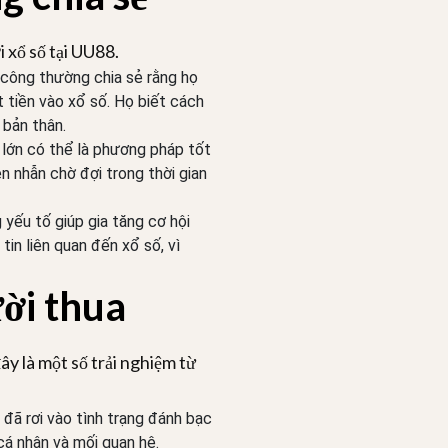
 xổ số tại UU88.
 công thường chia sẻ rằng họ
 tiền vào xổ số. Họ biết cách
 bản thân.
i lớn có thể là phương pháp tốt
ên nhẫn chờ đợi trong thời gian
 yếu tố giúp gia tăng cơ hội
in liên quan đến xổ số, vì
ười thua
y là một số trải nghiệm từ
 đã rơi vào tình trạng đánh bạc
cá nhân và mối quan hệ.