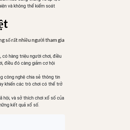
ghiện và không thể kiểm soát
ệt
ng số rất nhiều người tham gia
, có hàng triệu người chơi, điều
ời, điều đó càng giảm cơ hội
g công nghệ chia sẻ thông tin
ày khiến các trò chơi có thể trở
xã hội, và sở thích chơi xổ số của
hững kết quả xổ số.