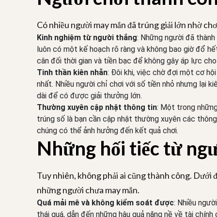
Có nhiều người may mắn đã trúng giải lớn nhờ chơi
Kinh nghiệm từ người thắng
: Những người đã thành
luôn có một kế hoạch rõ ràng và không bao giờ đổ hết
cân đối thời gian và tiền bạc để không gây áp lực cho
Tinh thần kiên nhẫn
: Đôi khi, việc chờ đợi một cơ hộ
nhất. Nhiều người chỉ chơi với số tiền nhỏ nhưng lại ki
dài để có được giải thưởng lớn.
Thường xuyên cập nhật thông tin
: Một trong những
trúng số là bạn cần cập nhật thường xuyên các thông t
chúng có thể ảnh hưởng đến kết quả chơi.
Những hối tiếc từ ng
Tuy nhiên, không phải ai cũng thành công. Dưới đâ
những người chưa may mắn.
Quá mải mê và không kiểm soát được
: Nhiều người
thái quá, dẫn đến những hậu quả nặng nề về tài chính 