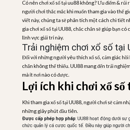
Có nên chơi xổ số tại uu88 không? Ưu điểm & rủi ro
người chơi thắc mắc khi muốn tham gia vào thế giớ
viết này, chúng ta sẽ phân tích một cách chi tiết n
gia chơi xổ số tại UU88, chắc chắn sẽ giúp bạn có
lĩnh vực giải trí này.
Trải nghiệm chơi xổ số tại
Đối với những người yêu thích xổ số, cảm giác hồi 
chắn không thể thiếu. UU88 mang đến trải nghiệm n
mà ít nơi nào có được.
Lợi ích khi chơi xổ số
Khi tham gia xổ số tại UU88, người chơi sẽ cảm nh
những giây phút đầu tiên.
Được cấp phép hợp pháp
: UU88 hoạt động dưới sự 
chức quản lý cá cược quốc tế. Điều này giúp người ch