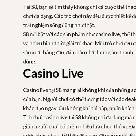
Tại S8, bạn sẽ tìm thấy không chỉ cá cược thể tha
chơi đa dạng. Các trò chơi này đều được thiết kế đ
trải nghiệm sống động như thật.
S8 nổi bật với các sản phẩm như casino live, thể th
và nhiều hình thức giải trí khác. Mỗi trò chơi đều
sản xuất hàng đầu, đảm bảo chất lượng âm thanh, 
dùng.
Casino Live
Casino live tại S8 mang lại không khí của những sò
của bạn. Người chơi có thể tương tác với các dea
khác, tạo ngay bầu không khí hồi hộp, phấn khích.
Trò chơi casino live tại S8 không chỉ đa dạng mà 
giúp người chơi có thêm nhiều lựa chọn thú vị. Đặ
cược khác nhau, từ thấp đến cao, để mọi người đều