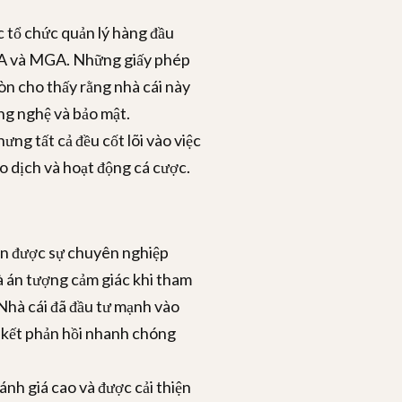
c tổ chức quản lý hàng đầu
A và MGA. Những giấy phép
òn cho thấy rằng nhà cái này
ng nghệ và bảo mật.
ưng tất cả đều cốt lõi vào việc
o dịch và hoạt động cá cược.
hận được sự chuyên nghiệp
à án tượng cảm giác khi tham
. Nhà cái đã đầu tư mạnh vào
m kết phản hồi nhanh chóng
nh giá cao và được cải thiện