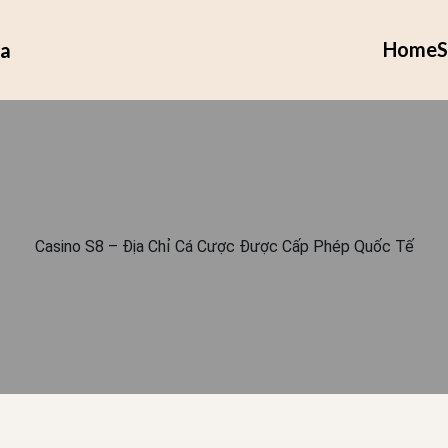
Home
S
ia
Casino S8 – Địa Chỉ Cá Cược Được Cấp Phép Quốc Tế