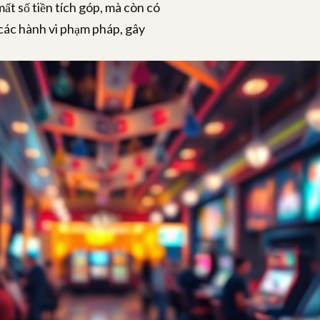
mất số tiền tích góp, mà còn có
n các hành vi phạm pháp, gây