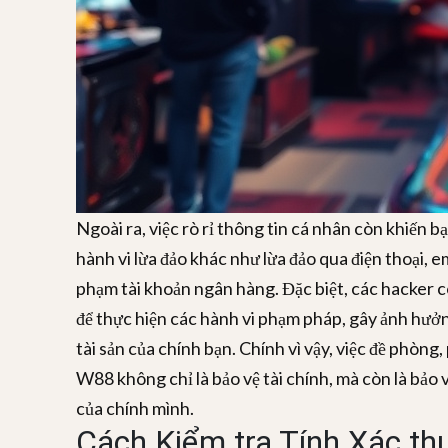
Ngoài ra, việc rò rỉ thông tin cá nhân còn khiến b
hành vi lừa đảo khác như lừa đảo qua điện thoại, e
phạm tài khoản ngân hàng. Đặc biệt, các hacker c
để thực hiện các hành vi phạm pháp, gây ảnh hưởn
tài sản của chính bạn. Chính vì vậy, việc đề phòn
W88 không chỉ là bảo vệ tài chính, mà còn là bảo 
của chính mình.
Cách Kiểm tra Tính Xác th