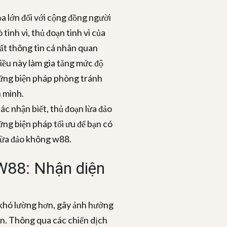
a lớn đối với cộng đồng người
tinh vi, thủ đoạn tinh vi của
mất thông tin cá nhân quan
ều này làm gia tăng mức độ
hững biện pháp phòng tránh
 mình.
ác nhận biết, thủ đoạn lừa đảo
ững biện pháp tối ưu để bạn có
 lừa đảo không w88.
W88: Nhận diện
 khó lường hơn, gây ảnh hưởng
ân. Thông qua các chiến dịch