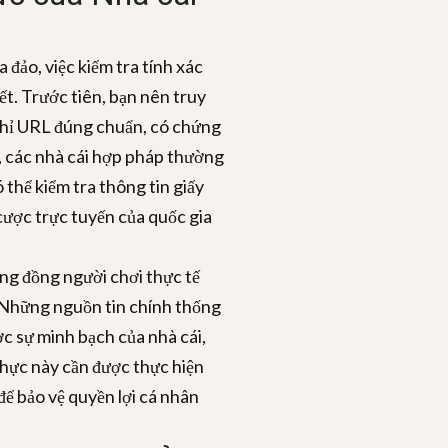
đảo, việc kiểm tra tính xác
ết. Trước tiên, bạn nên truy
chỉ URL đúng chuẩn, có chứng
, các nhà cái hợp pháp thường
 thể kiểm tra thông tin giấy
cược trực tuyến của quốc gia
ộng đồng người chơi thực tế
. Những nguồn tin chính thống
ợc sự minh bạch của nhà cái,
thực này cần được thực hiện
để bảo vệ quyền lợi cá nhân