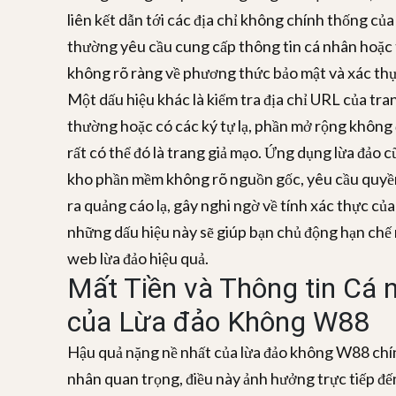
liên kết dẫn tới các địa chỉ không chính thống củ
thường yêu cầu cung cấp thông tin cá nhân hoặc 
không rõ ràng về phương thức bảo mật và xác thự
Một dấu hiệu khác là kiểm tra địa chỉ URL của tra
thường hoặc có các ký tự lạ, phần mở rộng không 
rất có thể đó là trang giả mạo. Ứng dụng lừa đảo c
kho phần mềm không rõ nguồn gốc, yêu cầu quyề
ra quảng cáo lạ, gây nghi ngờ về tính xác thực củ
những dấu hiệu này sẽ giúp bạn chủ động hạn chế r
web lừa đảo hiệu quả.
Mất Tiền và Thông tin Cá 
của Lừa đảo Không W88
Hậu quả nặng nề nhất của lừa đảo không W88 chính
nhân quan trọng, điều này ảnh hưởng trực tiếp đến