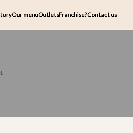
tory
Our menu
Outlets
Franchise?
Contact us
uả