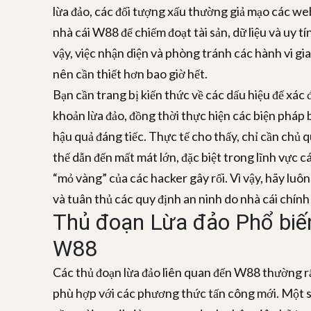
lừa đảo, các đối tượng xấu thường giả mạo các we
nhà cái W88 để chiếm đoạt tài sản, dữ liệu và uy t
vậy, việc nhận diện và phòng tránh các hành vi gi
nên cần thiết hơn bao giờ hết.
Bạn cần trang bị kiến thức về các dấu hiệu để xác
khoản lừa đảo, đồng thời thực hiện các biện pháp 
hậu quả đáng tiếc. Thực tế cho thấy, chỉ cần chủ 
thể dẫn đến mất mát lớn, đặc biệt trong lĩnh vực cá
“mỏ vàng” của các hacker gây rối. Vì vậy, hãy luôn
và tuân thủ các quy định an ninh do nhà cái chính
Thủ đoạn Lừa đảo Phổ biế
W88
Các thủ đoạn lừa đảo liên quan đến W88 thường rấ
phù hợp với các phương thức tấn công mới. Một s