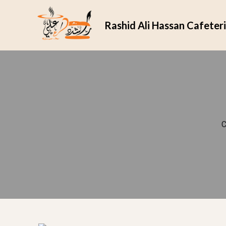
Rashid Ali Hassan Cafeter
C