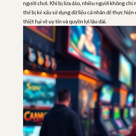
người chơi. Khi bị lừa đảo, nhiều người không chỉ 
thể bị kẻ xấu sử dụng dữ liệu cá nhân để thực hiệ
thiệt hại về uy tín và quyền lợi lâu dài.