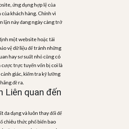
bsite, ứng dụng hợp lệ của
ín của khách hàng. Chính vì
an lận này đang ngày càng trở
 định một website hoặc tài
bảo vệ dữ liệu để tránh những
quan hay sơ suất nhỏ cũng có
 cược trực tuyến vốn bị coi là
 cảnh giác, kiểm tra kỹ lưỡng
 hãng đề ra.
n Liên quan đến
t đa dạng và luôn thay đổi để
ố chiêu thức phổ biến bao