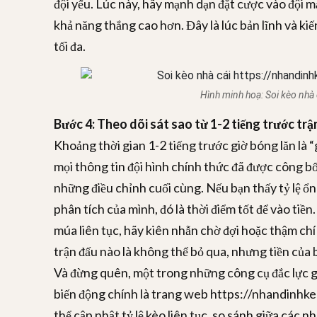
đội yếu. Lúc này, hãy mạnh dạn đặt cược vào đội mạ
khả năng thắng cao hơn. Đây là lúc bản lĩnh và ki
tối đa.
Hình minh hoạ: Soi kèo nhà 
Bước 4: Theo dõi sát sao từ 1-2 tiếng trước trậ
Khoảng thời gian 1-2 tiếng trước giờ bóng lăn là “
mọi thông tin đội hình chính thức đã được công bố
những điều chỉnh cuối cùng. Nếu bạn thấy tỷ lệ ổ
phân tích của mình, đó là thời điểm tốt để vào tiền.
múa liên tục, hãy kiên nhẫn chờ đợi hoặc thậm chí
trận đấu nào là không thể bỏ qua, nhưng tiền của b
Và đừng quên, một trong những công cụ đắc lực gi
biến động chính là trang web
https://nhandinhke
thể cập nhật tỷ lệ kèo liên tục, so sánh giữa các 