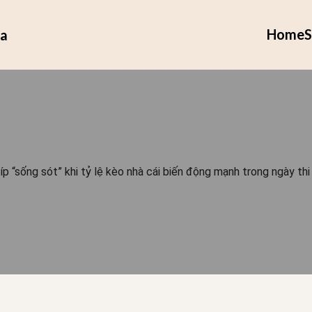
Home
S
ia
kíp “sống sót” khi tỷ lệ kèo nhà cái biến động mạnh trong ngày thi