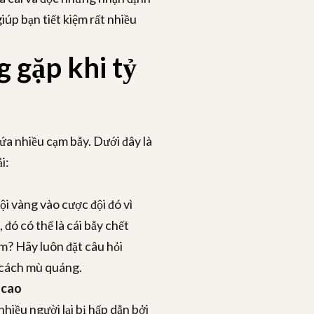
iúp bạn tiết kiệm rất nhiều
 gặp khi tỷ
ứa nhiều cạm bẫy. Dưới đây là
i:
ội vàng vào cược đội đó vì
đó có thể là cái bẫy chết
iảm? Hãy luôn đặt câu hỏi
 cách mù quáng.
 cao
 nhiều người lại bị hấp dẫn bởi