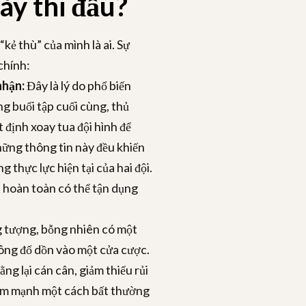
ày thi đấu?
“kẻ thù” của mình là ai. Sự
chính:
nhận:
Đây là lý do phổ biến
g buổi tập cuối cùng, thủ
 định xoay tua đội hình để
hững thông tin này đều khiến
g thực lực hiện tại của hai đội.
n hoàn toàn có thể tận dụng
 tượng, bỗng nhiên có một
đông đổ dồn vào một cửa cược.
ằng lại cán cân, giảm thiểu rủi
giảm mạnh một cách bất thường