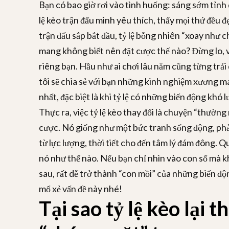
Bạn có bao giờ rơi vào tình huống: sáng sớm tỉnh 
lệ kèo trận đấu mình yêu thích, thấy mọi thứ đều đ
trận đấu sắp bắt đầu, tỷ lệ bỗng nhiên “xoay như
mang không biết nên đặt cược thế nào? Đừng lo, vì
riêng bạn. Hầu như ai chơi lâu năm cũng từng trải
tôi sẽ chia sẻ với bạn những kinh nghiệm xương m
nhất, đặc biệt là khi tỷ lệ có những biến động khó 
Thực ra, việc tỷ lệ kèo thay đổi là chuyện “thường
cược. Nó giống như một bức tranh sống động, phả
từ lực lượng, thời tiết cho đến tâm lý đám đông. Q
nó như thế nào. Nếu bạn chỉ nhìn vào con số mà
sau, rất dễ trở thành “con mồi” của những biến độ
mổ xẻ vấn đề này nhé!
Tại sao tỷ lệ kèo lại t