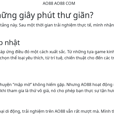
ững giây phút thư giãn?
ng này. Sau một thời gian trải nghiệm thực tế, mình nhận r
p nhật
đáp ứng điều đó một cách xuất sắc. Từ những tựa game kin
ọn thể loại yêu thích, từ trí tuệ, chiến thuật cho đến các t
e, chuyện “mập mờ” không hiếm gặp. Nhưng AO88 hoạt động r
hi tham gia là thứ vô giá, nó cho phép bạn thực sự tận hưở
oại di động, trải nghiệm trên AO88 vẫn rất mượt mà. Mình t