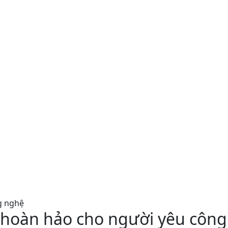
g nghệ
ọn hoàn hảo cho người yêu côn