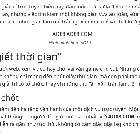
giải trí trực tuyến hiện nay, đâu mới thực sự là điểm đến đ
 tay, nhưng việc tìm kiếm một không gian vừa an toàn, vừa
” dành cho những ai đam mê trải nghiệm mới mẻ và chất lượn
Hình minh hoạ: AO88
giết thời gian”
 lướt web, xem video hay chơi vài ván game cho vui. Nhưng c
t không chỉ mang đến phút giây thư giãn, mà còn phải tạo
giải trí có tổ chức, thay vì những thứ “ăn xổi” tràn lan trên
 chốt
âm đến hạ tầng vận hành của một dịch vụ trực tuyến. Một n
 mật thông tin người dùng ở mức cao nhất. Với
AO88 COM
, 
iễn ra gần như tức thời, không có cảm giác giật lag khó chị
n.