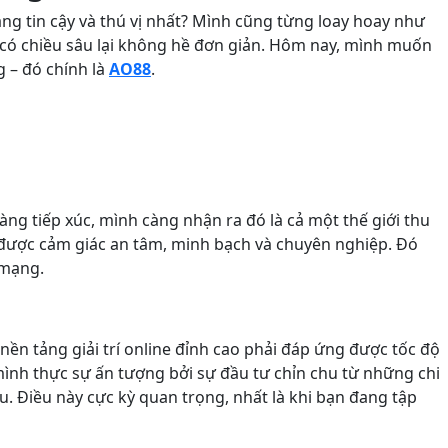
áng tin cậy và thú vị nhất? Mình cũng từng loay hoay như
 có chiều sâu lại không hề đơn giản. Hôm nay, mình muốn
g – đó chính là
AO88
.
àng tiếp xúc, mình càng nhận ra đó là cả một thế giới thu
 được cảm giác an tâm, minh bạch và chuyên nghiệp. Đó
 mạng.
ền tảng giải trí online đỉnh cao phải đáp ứng được tốc độ
mình thực sự ấn tượng bởi sự đầu tư chỉn chu từ những chi
u. Điều này cực kỳ quan trọng, nhất là khi bạn đang tập