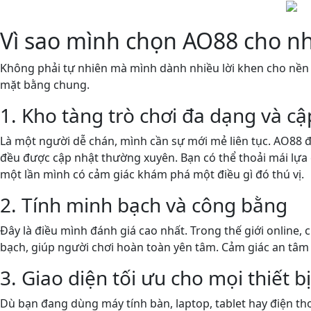
Vì sao mình chọn AO88 cho nh
Không phải tự nhiên mà mình dành nhiều lời khen cho nền tả
mặt bằng chung.
1. Kho tàng trò chơi đa dạng và cậ
Là một người dễ chán, mình cần sự mới mẻ liên tục. AO88 
đều được cập nhật thường xuyên. Bạn có thể thoải mái lựa ch
một lần mình có cảm giác khám phá một điều gì đó thú vị.
2. Tính minh bạch và công bằng
Đây là điều mình đánh giá cao nhất. Trong thế giới onlin
bạch, giúp người chơi hoàn toàn yên tâm. Cảm giác an tâm k
3. Giao diện tối ưu cho mọi thiết bị
Dù bạn đang dùng máy tính bàn, laptop, tablet hay điện th