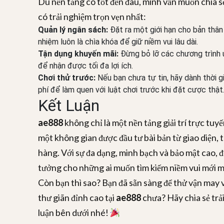
Dù nền tảng có tốt đến đâu, mình vẫn muốn chia s
có trải nghiệm trọn vẹn nhất:
Quản lý ngân sách:
Đặt ra một giới hạn cho bản thân v
nhiệm luôn là chìa khóa để giữ niềm vui lâu dài.
Tận dụng khuyến mãi:
Đừng bỏ lỡ các chương trình 
để nhận được tối đa lợi ích.
Chơi thử trước:
Nếu bạn chưa tự tin, hãy dành thời g
phí để làm quen với luật chơi trước khi đặt cược thật
Kết Luận
ae888
không chỉ là một nền tảng giải trí trực tu
một không gian được đầu tư bài bản từ giao diện, 
hàng. Với sự đa dạng, minh bạch và bảo mật cao, đâ
tưởng cho những ai muốn tìm kiếm niềm vui mới m
Còn bạn thì sao? Bạn đã sẵn sàng để thử vận may
thư giãn đỉnh cao tại
ae888
chưa? Hãy chia sẻ trả
luận bên dưới nhé!