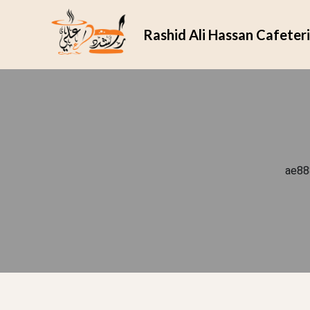
Rashid Ali Hassan Cafeter
ae88