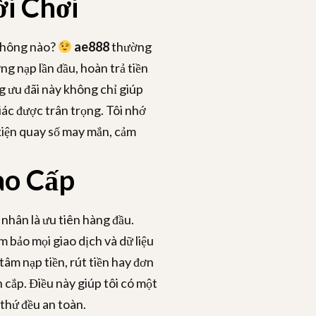
i Chơi
 không nào?
ae888
thường
g nạp lần đầu, hoàn trả tiền
g ưu đãi này không chỉ giúp
iác được trân trọng. Tôi nhớ
kiện quay số may mắn, cảm
ao Cấp
 nhân là ưu tiên hàng đầu.
 bảo mọi giao dịch và dữ liệu
tâm nạp tiền, rút tiền hay đơn
h cắp. Điều này giúp tôi có một
 thứ đều an toàn.