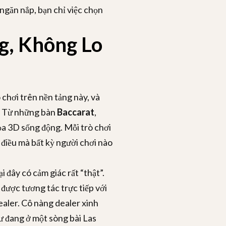
ngăn nắp, bạn chỉ việc chọn
g, Không Lo
 chơi trên nền tảng này, và
a. Từ những bàn
Baccarat
,
ọa 3D sống động. Mỗi trò chơi
– điều mà bất kỳ người chơi nào
i đây có cảm giác rất “thật”.
được tương tác trực tiếp với
ealer. Cô nàng dealer xinh
hư đang ở một sòng bài Las