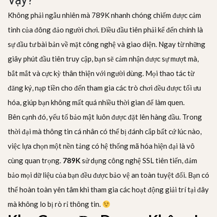
Vậy?
Không phải ngẫu nhiên mà
789K
nhanh chóng chiếm được cảm
tình của đông đảo người chơi. Điều đầu tiên phải kể đến chính là
sự đầu tư bài bản về mặt công nghệ và giao diện. Ngay từ những
giây phút đầu tiên truy cập, bạn sẽ cảm nhận được sự mượt mà,
bắt mắt và cực kỳ thân thiện với người dùng. Mọi thao tác từ
đăng ký, nạp tiền cho đến tham gia các trò chơi đều được tối ưu
hóa, giúp bạn không mất quá nhiều thời gian để làm quen.
Bên cạnh đó, yếu tố bảo mật luôn được đặt lên hàng đầu. Trong
thời đại mà thông tin cá nhân có thể bị đánh cắp bất cứ lúc nào,
việc lựa chọn một nền tảng có hệ thống mã hóa hiện đại là vô
cùng quan trọng.
789K
sử dụng công nghệ SSL tiên tiến, đảm
bảo mọi dữ liệu của bạn đều được bảo vệ an toàn tuyệt đối. Bạn có
thể hoàn toàn yên tâm khi tham gia các hoạt động giải trí tại đây
mà không lo bị rò rỉ thông tin.