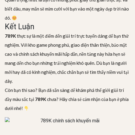
biết đâu, may mắn sẽ mỉm cười với bạn vào một ngày đẹp trời nào
đó.
Kết Luận
789K
thực sự là một điểm đến giải trí trực tuyến đáng để bạn thử
nghiệm. Với kho game phong phú, giao diện thân thiện, bảo mật
cao và chính sách khuyến mãi hấp dẫn, nền tảng này hứa hẹn sẽ
mang đến cho bạn những trải nghiệm khó quên. Dù bạn là người
mới hay đã có kinh nghiệm, chắc chắn bạn sẽ tìm thấy niềm vui tại
đây.
Còn bạn thì sao? Bạn đã sẵn sàng để khám phá thế giới giải trí
đầy màu sắc tại
789K
chưa? Hãy chia sẻ cảm nhận của bạn ở phía
dưới nhé!