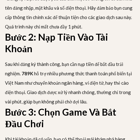
tên đăng nhập, mật khẩu và số điện thoại. Hãy đảm bảo bạn cung
cấp thông tin chính xác để thuận tiện cho các giao dịch sau này.
Quá trình này chỉ mất chưa đầy 1 phút.
Bước 2: Nạp Tiền Vào Tài
Khoản
Sau khi đăng ký thành công, bạn cần nạp tiền để bắt đầu trải
nghiệm.
789K
hỗ trợ nhiều phương thức thanh toán phổ biến tại
Việt Nam như chuyển khoản ngân hàng, ví điện tử, hay thẻ cào
điện thoại. Giao dịch được xử lý nhanh chóng, thường chỉ trong
vài phút, giúp bạn không phải chờ đợi lâu.
Bước 3: Chọn Game Và Bắt
Đầu Chơi
Khi tài khoản đã có vốn, bạn có thể thoải mái khám phá hàng