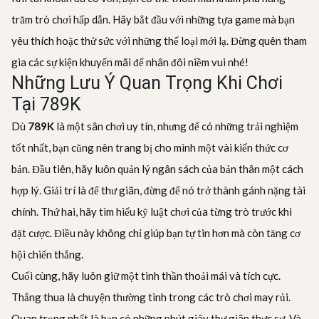
trăm trò chơi hấp dẫn. Hãy bắt đầu với những tựa game mà bạn
yêu thích hoặc thử sức với những thể loại mới lạ. Đừng quên tham
gia các sự kiện khuyến mãi để nhân đôi niềm vui nhé!
Những Lưu Ý Quan Trọng Khi Chơi
Tại 789K
Dù
789K
là một sân chơi uy tín, nhưng để có những trải nghiệm
tốt nhất, bạn cũng nên trang bị cho mình một vài kiến thức cơ
bản. Đầu tiên, hãy luôn quản lý ngân sách của bản thân một cách
hợp lý. Giải trí là để thư giãn, đừng để nó trở thành gánh nặng tài
chính. Thứ hai, hãy tìm hiểu kỹ luật chơi của từng trò trước khi
đặt cược. Điều này không chỉ giúp bạn tự tin hơn mà còn tăng cơ
hội chiến thắng.
Cuối cùng, hãy luôn giữ một tinh thần thoải mái và tích cực.
Thắng thua là chuyện thường tình trong các trò chơi may rủi.
Quan trọng nhất là bạn có những phút giây thư giãn thực sự. Và