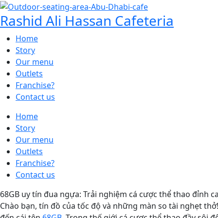
Rashid Ali Hassan Cafeteria
Home
Story
Our menu
Outlets
Franchise?
Contact us
Home
Story
Our menu
Outlets
Franchise?
Contact us
68GB uy tín đua ngựa: Trải nghiệm cá cược thể thao đỉnh ca
Chào bạn, tín đồ của tốc độ và những màn so tài nghẹt thở
đến cái tên
68GB
. Trong thế giới cá cược thể thao đầy sôi