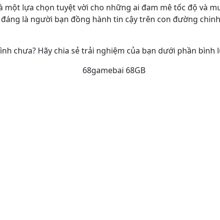
à một lựa chọn tuyệt vời cho những ai đam mê tốc độ và m
 đáng là người bạn đồng hành tin cậy trên con đường chin
ình chưa? Hãy chia sẻ trải nghiệm của bạn dưới phần bình 