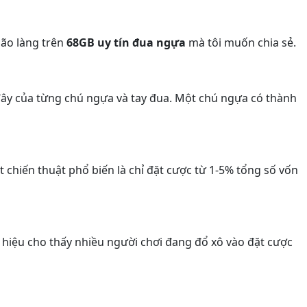
lão làng trên
68GB uy tín đua ngựa
mà tôi muốn chia sẻ.
 đây của từng chú ngựa và tay đua. Một chú ngựa có thành
 chiến thuật phổ biến là chỉ đặt cược từ 1-5% tổng số vốn
u hiệu cho thấy nhiều người chơi đang đổ xô vào đặt cược