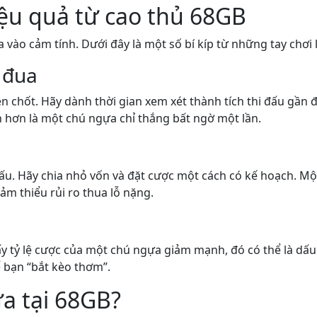
u quả từ cao thủ 68GB
vào cảm tính. Dưới đây là một số bí kíp từ những tay chơi 
 đua
n chốt. Hãy dành thời gian xem xét thành tích thi đấu gần
n hơn là một chú ngựa chỉ thắng bất ngờ một lần.
ấu. Hãy chia nhỏ vốn và đặt cược một cách có kế hoạch. Một
ảm thiểu rủi ro thua lỗ nặng.
thấy tỷ lệ cược của một chú ngựa giảm mạnh, đó có thể là dấ
để bạn “bắt kèo thơm”.
ựa tại 68GB?