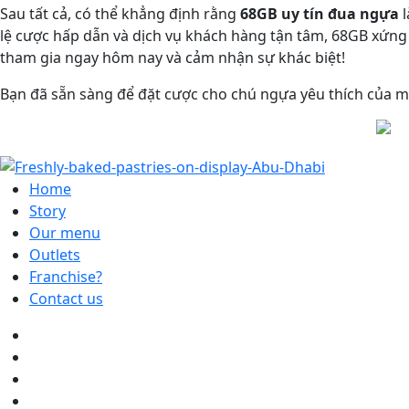
Sau tất cả, có thể khẳng định rằng
68GB uy tín đua ngựa
l
lệ cược hấp dẫn và dịch vụ khách hàng tận tâm, 68GB xứng
tham gia ngay hôm nay và cảm nhận sự khác biệt!
Bạn đã sẵn sàng để đặt cược cho chú ngựa yêu thích của m
Home
Story
Our menu
Outlets
Franchise?
Contact us