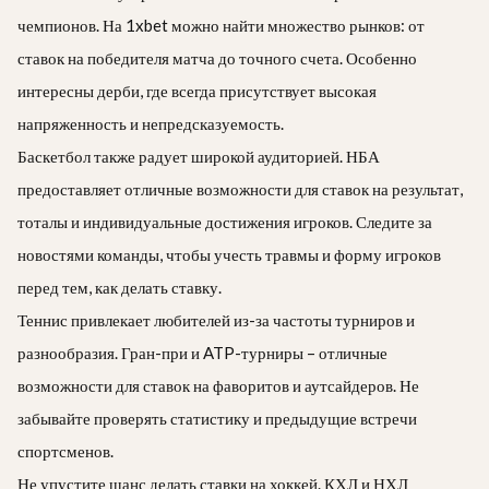
чемпионов. На 1xbet можно найти множество рынков: от
ставок на победителя матча до точного счета. Особенно
интересны дерби, где всегда присутствует высокая
напряженность и непредсказуемость.
Баскетбол также радует широкой аудиторией. НБА
предоставляет отличные возможности для ставок на результат,
тоталы и индивидуальные достижения игроков. Следите за
новостями команды, чтобы учесть травмы и форму игроков
перед тем, как делать ставку.
Теннис привлекает любителей из-за частоты турниров и
разнообразия. Гран-при и ATP-турниры – отличные
возможности для ставок на фаворитов и аутсайдеров. Не
забывайте проверять статистику и предыдущие встречи
спортсменов.
Не упустите шанс делать ставки на хоккей. КХЛ и НХЛ