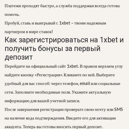
Платежи проходят быстро, а служба поддержки всегда готова
помочь.
Пробуй, ставь и выигрывай с 1xbet – твоим надежным
партнером в мире ставок!
Как зарегистрироваться на 1xbet и
получить бонусы за первый
депозит
Перейдите на официальный сайт 1xbet. В правом верхнем углу
найдите кнопку «Регистрация». Кликните по ней. Выберите
удобный для вас способ: через телефон, email или социальные
сети. Заполните необходимые поля. Укажите актуальную
информацию для вашей учетной записи.
После завершения регистрации проверьте свою почту или SMS
на наличие кода подтверждения. Введите его для активации
аккаунта. Теперь вы готовы вносить первый депозит.