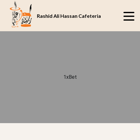
Rashid Ali Hassan Cafeteria
1xBet